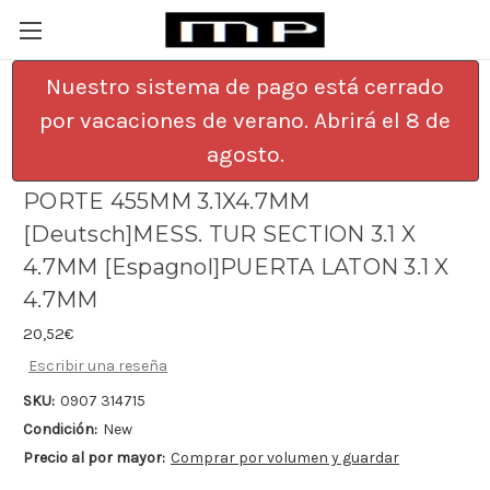
Nuestro sistema de pago está cerrado
por vacaciones de verano. Abrirá el 8 de
[English]BRASS DOOR SECTION 18 3.1 X
agosto.
4.7MM [Francais]SECTION POUR
PORTE 455MM 3.1X4.7MM
[Deutsch]MESS. TUR SECTION 3.1 X
4.7MM [Espagnol]PUERTA LATON 3.1 X
4.7MM
20,52€
Escribir una reseña
SKU:
0907 314715
Condición:
New
Precio al por mayor:
Comprar por volumen y guardar