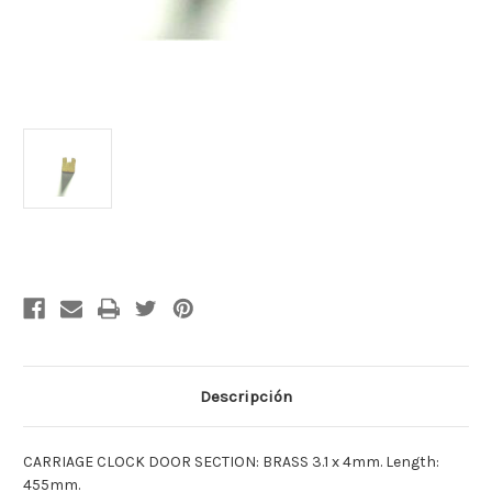
Cantidad
actual
de
existencias:
Descripción
CARRIAGE CLOCK DOOR SECTION: BRASS 3.1 x 4mm. Length:
455mm.