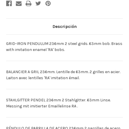
A
A
GRILLES
GRILLES
236MM
236MM
[Deutsch]KOMPENS.-
[Deutsch]KOMPENS.-
PENDEL
PENDEL
236MM
236MM
[Espagnol]PARRILLA
[Espagnol]PARRILLA
Descripción
DE
DE
HIERRO
HIERRO
PENDULO
PENDULO
236MM
236MM
GRID-IRON PENDULUM 236mm 2 steel grids. 63mm bob. Brass
with imitation enamel 'RA' bobs.
BALANCIER A GRIL 236mm. Lentille de 63mm. 2 grilles en acier.
Laiton avec lentilles 'RA' imitation émail.
STAHLGITTER PENDEL 236mm 2 Stahlgitter. 63mm Linse.
Messing mit imitierter Emaillelinse RA .
PÉNDULO DE PARRILLA DE ACERO 236mm 2 parrillas de acero.