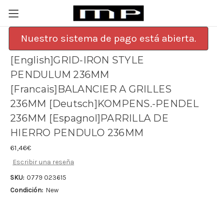
Nuestro sistema de pago está abierta.
[English]GRID-IRON STYLE
PENDULUM 236MM
[Francais]BALANCIER A GRILLES
236MM [Deutsch]KOMPENS.-PENDEL
236MM [Espagnol]PARRILLA DE
HIERRO PENDULO 236MM
61,46€
Escribir una reseña
SKU:
0779 023615
Condición:
New