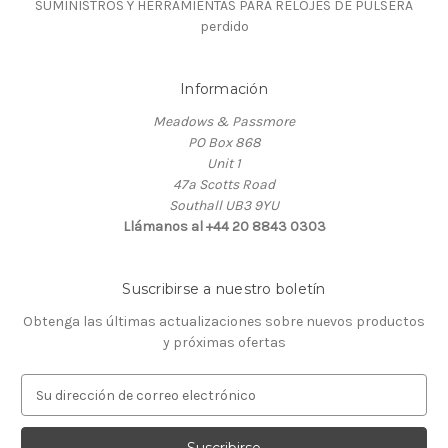
SUMINISTROS Y HERRAMIENTAS PARA RELOJES DE PULSERA
perdido
Información
Meadows & Passmore
PO Box 868
Unit 1
47a Scotts Road
Southall UB3 9YU
Llámanos al +44 20 8843 0303
Suscribirse a nuestro boletín
Obtenga las últimas actualizaciones sobre nuevos productos
y próximas ofertas
D
i
r
e