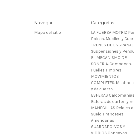
Navegar
Categorías
Mapa del sitio
LA FUERZA MOTRIZ Pes
Poleas. Muelles y Cue
TRENES DE ENGRANAJ
Suspensiones y Pendu
EL MECANISMO DE
SONERIA. Campanas.
Fuelles Timbres
MOVIMIENTOS
COMPLETES. Mechani
y de cuarzo
ESFERAS Calcomanias
Esferas de carton y m
MANECILLAS Relojes d
Suelo. Franceses.
Americanas
GUARDAPOLVOS Y
VIDRIOS Concavos