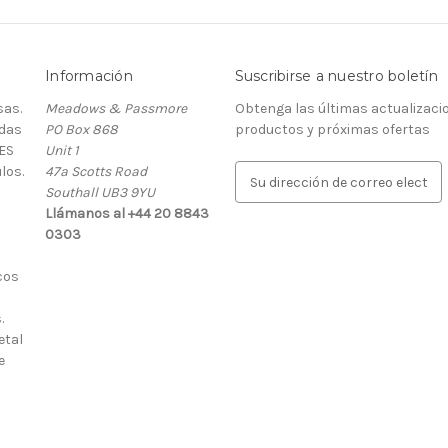
Información
Suscribirse a nuestro boletín
as.
Meadows & Passmore
Obtenga las últimas actualizaci
rdas
PO Box 868
productos y próximas ofertas
ES
Unit 1
los.
47a Scotts Road
D
Southall UB3 9YU
i
Llámanos al +44 20 8843
r
0303
e
c
cos
c
i
.
ó
etal
n
e
d
e
c
o
r