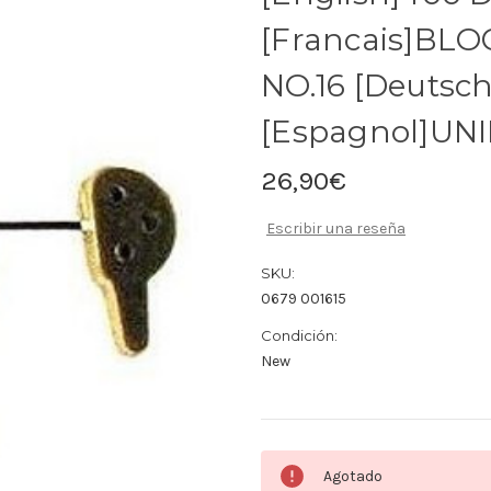
[Francais]BL
NO.16 [Deutsch
[Espagnol]UNI
26,90€
Escribir una reseña
SKU:
0679 001615
Condición:
New
Cantidad
Agotado
actual