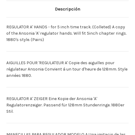
[Deutsch]ZEIGER
[Deutsch]ZEIGER
FUR
FUR
Descripción
128MM
128MM
ZBL.
ZBL.
[Espagnol]MANECILL
[Espagnol]MANECILL
PARA
PARA
REGULATOR A' HANDS - for 5 inch time track. (Colleted) A copy
ESFERA
ESFERA
128MM
128MM
of the Ansonia 'A' regulator hands. Will fit 5inch chapter rings.
1880's style. (Pairs)
AIGUILLES POUR 'REGULATEUR A' Copie des aiguilles pour
régulateur Ansonia Convient á un tour d'heure de 128mm. Style
années 1880.
REGULATOR A' ZEIGER Eine Kopie der Ansonia 'A'
Regulatorenzeiger. Passend für 128mm Stundenringe. 1880er
Stil.
MANECILLAS PARA REGULADOR MODELO A Una imitacin de las