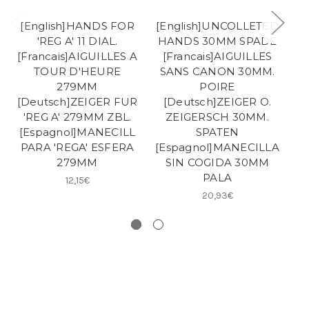
[English]HANDS FOR
[English]UNCOLLETED
'REG A' 11 DIAL.
HANDS 30MM SPADE
[Francais]AIGUILLES A
[Francais]AIGUILLES
TOUR D'HEURE
SANS CANON 30MM.
[
279MM
POIRE
[Deutsch]ZEIGER FUR
[Deutsch]ZEIGER O.
'REG A' 279MM ZBL.
ZEIGERSCH 30MM.
[Espagnol]MANECILL
SPATEN
F
PARA 'REGA' ESFERA
[Espagnol]MANECILLA
279MM
SIN COGIDA 30MM
[
PALA
R
12,15€
20,93€