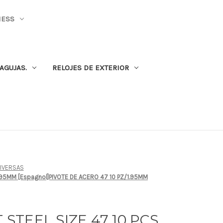
NESS
AGUJAS.
RELOJES DE EXTERIOR
DIVERSAS
./1.95MM [Espagnol]PIVOTE DE ACERO 47 10 PZ/1.95MM
T STEEL SIZE 47 10 PCS