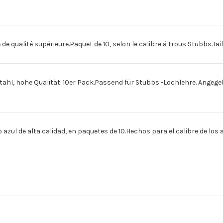
47
47
10
10
ST./1.95MM
ST./1.95MM
[Espagnol]PIVOTE
[Espagnol]PIVOTE
DE
DE
ACERO
ACERO
47
47
 de qualité supérieure.Paquet de 10, selon le calibre á trous Stubbs.Ta
10
10
PZ/1.95MM
PZ/1.95MM
ahl, hohe Qualität. 10er Pack.Passend für Stubbs -Lochlehre. Angege
azul de alta calidad, en paquetes de 10.Hechos para el calibre de los 