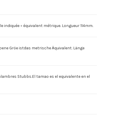
ille indiquée = équivalent métrique. Longueur 114mm.
bene Gröe istdas metrische Äquivalent. Länge
alambres Stubbs.El tamao es el equivalente en el