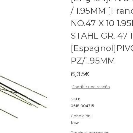
/ 1.95MM [Fran
NO.47 X 10 1.
STAHL GR. 47 1
[Espagnol]PIV
PZ/1.95MM
6,35€
Escribir una reseña
SKU:
0618 004715
Condición:
New
Precio al por mayor: