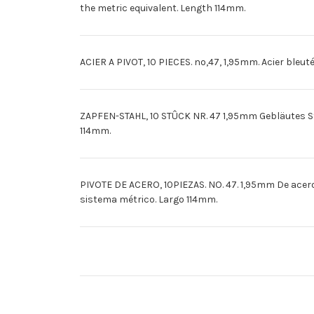
the metric equivalent. Length 114mm.
ACIER A PIVOT, 10 PIECES. no,47, 1,95mm. Acier bleuté
ZAPFEN-STAHL, 10 STÛCK NR. 47 1,95mm Gebläutes St
114mm.
PIVOTE DE ACERO, 10PIEZAS. NO. 47. 1,95mm De acero 
sistema métrico. Largo 114mm.