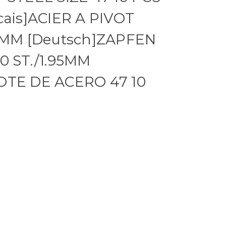
cais]ACIER A PIVOT
95MM [Deutsch]ZAPFEN
0 ST./1.95MM
OTE DE ACERO 47 10