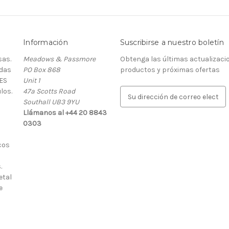
Información
Suscribirse a nuestro boletín
as.
Meadows & Passmore
Obtenga las últimas actualizaci
rdas
PO Box 868
productos y próximas ofertas
ES
Unit 1
los.
47a Scotts Road
D
Southall UB3 9YU
i
Llámanos al +44 20 8843
r
0303
e
c
cos
c
i
.
ó
etal
n
e
d
e
c
o