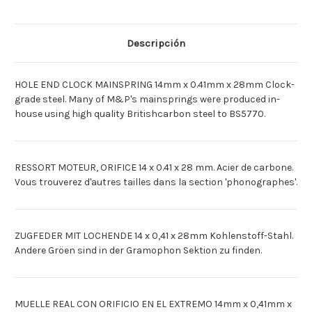
400J
400J
14
14
X
X
.41
.41
X
X
Descripción
720
720
[Deutsch]ZUGFEDR.
[Deutsch]ZUGFEDR.
400
400
TGE.
TGE.
HOLE END CLOCK MAINSPRING 14mm x 0.41mm x 28mm Clock-
14
14
X
X
grade steel. Many of M&P's mainsprings were produced in-
28
28
house using high quality Britishcarbon steel to BS5770.
[Espagnol]MUELLE
[Espagnol]MUELLE
MOTOR
MOTOR
14X28
14X28
400
400
DIAS
DIAS
RESSORT MOTEUR, ORIFICE 14 x 0.41 x 28 mm. Acier de carbone.
Vous trouverez d'autres tailles dans la section 'phonographes'.
ZUGFEDER MIT LOCHENDE 14 x 0,41 x 28mm Kohlenstoff-Stahl.
Andere Gröen sind in der Gramophon Sektion zu finden.
MUELLE REAL CON ORIFICIO EN EL EXTREMO 14mm x 0,41mm x