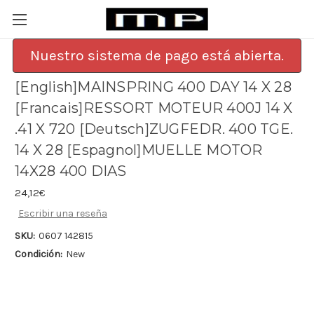
Nuestro sistema de pago está abierta.
[English]MAINSPRING 400 DAY 14 X 28
[Francais]RESSORT MOTEUR 400J 14 X
.41 X 720 [Deutsch]ZUGFEDR. 400 TGE.
14 X 28 [Espagnol]MUELLE MOTOR
14X28 400 DIAS
24,12€
Escribir una reseña
SKU:
0607 142815
Condición:
New