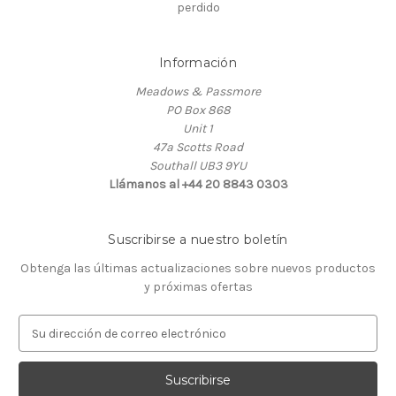
perdido
Información
Meadows & Passmore
PO Box 868
Unit 1
47a Scotts Road
Southall UB3 9YU
Llámanos al +44 20 8843 0303
Suscribirse a nuestro boletín
Obtenga las últimas actualizaciones sobre nuevos productos
y próximas ofertas
D
i
r
e