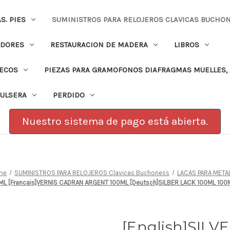
. PIES
SUMINISTROS PARA RELOJEROS CLAVICAS BUCHO
ADORES
RESTAURACION DE MADERA
LIBROS
PECOS
PIEZAS PARA GRAMOFONOS DIAFRAGMAS MUELLES, 
PULSERA
PERDIDO
Nuestro sistema de pago está abierta.
me
SUMINISTROS PARA RELOJEROS Clavicas Buchoness
LACAS PARA META
0ML [Francais]VERNIS CADRAN ARGENT 100ML [Deutsch]SILBER LACK 100ML 100
[English]SIL