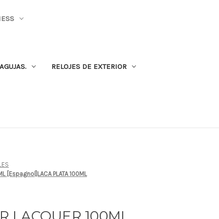
NESS
AGUJAS.
RELOJES DE EXTERIOR
LES
ML [Espagnol]LACA PLATA 100ML
VER LACQUER 100ML