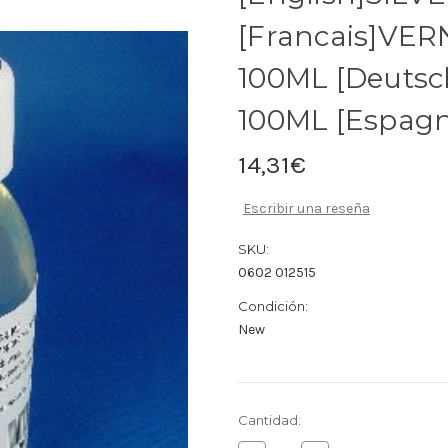
[Francais]VE
100ML [Deuts
100ML [Espag
14,31€
Escribir una reseña
SKU:
0602 012515
Condición:
New
Cantidad
Cantidad:
actual