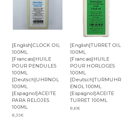
[English]CLOCK OIL
[English]TURRET OIL
100ML
100ML
[Francais]HUILE
[Francais]HUILE
POUR PENDULES
POUR HORLOGES
100ML
100ML
[Deutsch]UHRNOL
[Deutsch]TURMUHR
100ML
ENOL 100ML
[Espagnol]ACEITE
[Espagnol]ACEITE
PARA RELOJES
TURRET 100ML
100ML
8,61€
8,35€