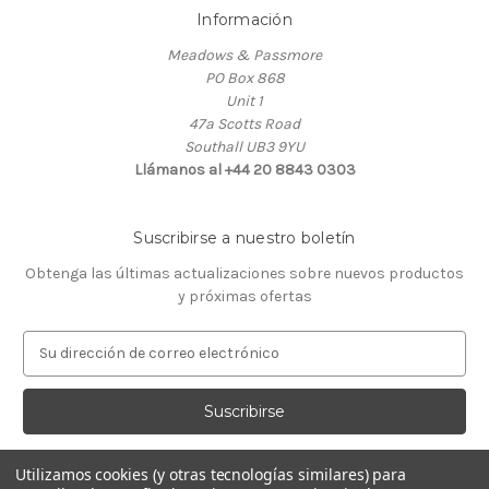
Información
Meadows & Passmore
PO Box 868
Unit 1
47a Scotts Road
Southall UB3 9YU
Llámanos al +44 20 8843 0303
Suscribirse a nuestro boletín
Obtenga las últimas actualizaciones sobre nuevos productos
y próximas ofertas
D
i
r
e
c
c
Utilizamos cookies (y otras tecnologías similares) para
i