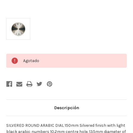
Cantidad
Agotado
actual
de
existencias:
Descripción
SILVERED ROUND ARABIC DIAL 150mm Silvered finish with light
black arabic numbers 10.2mm centre hole. 135mm diameter of