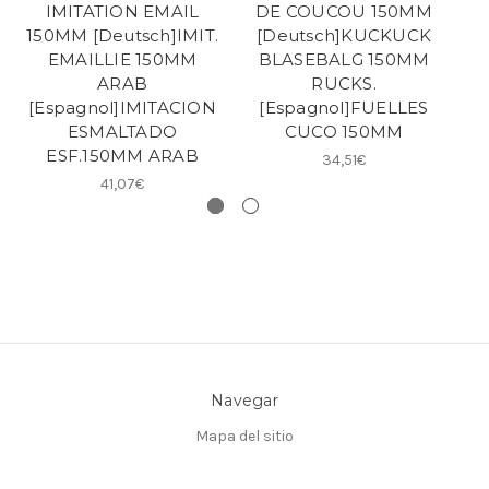
IMITATION EMAIL
DE COUCOU 150MM
150MM [Deutsch]IMIT.
[Deutsch]KUCKUCK
EMAILLIE 150MM
BLASEBALG 150MM
Z
ARAB
RUCKS.
[E
[Espagnol]IMITACION
[Espagnol]FUELLES
P
ESMALTADO
CUCO 150MM
ESF.150MM ARAB
34,51€
41,07€
Navegar
Mapa del sitio