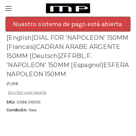
Nuestro sistema de pago está abierta.
[English]DIAL FOR 'NAPOLEON' 150MM
[Francais]CADRAN ARABE ARGENTE
150MM [Deutsch]ZFFRBL.F.
'NAPOLEON' 150MM [Espagnol]ESFERA
NAPOLEON 150MM
21,91€
Escribir una reseña
SKU:
0586 015015
Condición:
New