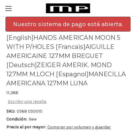
Nuestro sistema de pago está abierta.
[English]HANDS AMERICAN MOON 5
WITH P/HOLES [Francais]AIGUILLE
AMERICAINE 127MM BREGUET
[Deutsch]ZEIGER AMERIK. MOND
127MM M.LOCH [Espagnol]MANECILLA
AMERICANA 127MM LUNA
11,36€
Escribir una reseña
SKU:
0568 050015
Condición:
New
Precio al por mayor:
Comprar por volumen y guardar