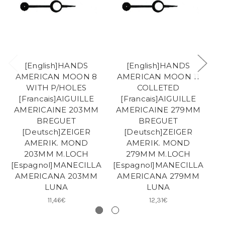
[English]HANDS
[English]HANDS
AMERICAN MOON 8
AMERICAN MOON 11
WITH P/HOLES
COLLETED
[Francais]AIGUILLE
[Francais]AIGUILLE
AMERICAINE 203MM
AMERICAINE 279MM
BREGUET
BREGUET
[Deutsch]ZEIGER
[Deutsch]ZEIGER
AMERIK. MOND
AMERIK. MOND
U
203MM M.LOCH
279MM M.LOCH
[Espagnol]MANECILLA
[Espagnol]MANECILLA
[E
AMERICANA 203MM
AMERICANA 279MM
LUNA
LUNA
11,46€
12,31€