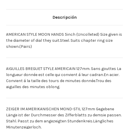
BREGUET
BREGUET
[Deutsch]ZEIGER
[Deutsch]ZEIGER
AMERIK.
AMERIK.
MOND
MOND
Descripción
127MM
127MM
M.LOCH
M.LOCH
[Espagnol]MANECILLA
[Espagnol]MANECILLA
AMERICANA
AMERICANA
AMERICAN STYLE MOON HANDS 5inch (Uncolleted) Size given is
127MM
127MM
LUNA
LUNA
the diameter of dial they suit.Steel. Suits chapter ring size
shown.(Pairs)
AIGUILLES BREGUET STYLE AMERICAIN 127mm. Sans gouttes La
longueur donnée est celle qui convient á leur cadran.En acier.
Convient á la taille des tours de minutes donnée.Trou des
aiguilles des minutes oblong.
ZEIGER IM AMERIKANISCHEN MOND-STIL 127mm Gegebene
Länge ist der Durchmesser des Zifferblatts zu demsie passen.
Stahl. Passt zu dem angezeigten Stundenkreis.Längliches
Minutenzeigerloch.