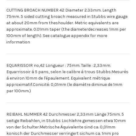
CUTTING BROACH NUMBER 42 Diameter 2.33mm. Length
75mm. 5 sided cutting broach measured in Stubbs wire gauge
at about 20mm from theshoulder. Metric equivalents are
approximate. 0.01mm taper (the diameterdecreases 1mm per
100mm of length). See catalogue appendix for more
information
EQUARISSOIR no,42 Longueur : 75mm. Taille : 2,33mm.
Equarrissoir á 5 pans, selon le calibre á trous Stubbs.Mesurés
á environ 10mm de l'épaulement. Equivalent métrique
approximatif.Conicité: 0,01mm (le diamètre diminue de 1mm
par 100mm.)
REIBAHL NUMMER 42 Durchmesser 2,33mm Länge 75mm. 5
seitige Reibahlen, in Stubbs Lochlehre gemessen etwa 10mm
von der Schulter.Metrische Äquivalente sind ca. 0,01mm
konisch der Durchmesser verringert sichum ca. 1mm pro