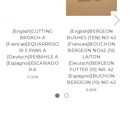
[English]CUTTING
[English]BERGEON
BROACH A
BUSHES (TEN) NO 42
[Francais]EQUARRISSO
[Francais]BOUCHON
[F
IR 5 PANS A
BERGEON NO42 (10)
[Deutsch]REIBAHLE A
LAITON
[
[Espagnol]ESCARIADO
[Deutsch]BERGEON
R A
FUTTER (10) NR. 42
[E
[Espagnol]BUCHON
17,50€
BERGEON (10) NO 42
6,82€