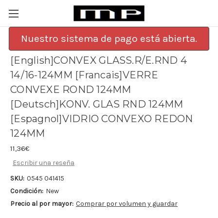
Nuestro sistema de pago está abierta.
[English]CONVEX GLASS.R/E.RND 4
14/16-124MM [Francais]VERRE
CONVEXE ROND 124MM
[Deutsch]KONV. GLAS RND 124MM
[Espagnol]VIDRIO CONVEXO REDON
124MM
11,36€
Escribir una reseña
SKU:
0545 041415
Condición:
New
Precio al por mayor:
Comprar por volumen y guardar