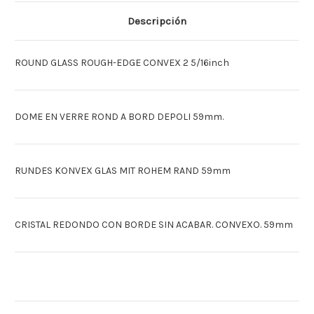
RND
RND
59MM
59MM
Descripción
[Espagnol]VIDRIO
[Espagnol]VIDRIO
CONVEXO
CONVEXO
REDON
REDON
59MM
59MM
ROUND GLASS ROUGH-EDGE CONVEX 2 5/16inch
DOME EN VERRE ROND A BORD DEPOLI 59mm.
RUNDES KONVEX GLAS MIT ROHEM RAND 59mm
CRISTAL REDONDO CON BORDE SIN ACABAR. CONVEXO. 59mm