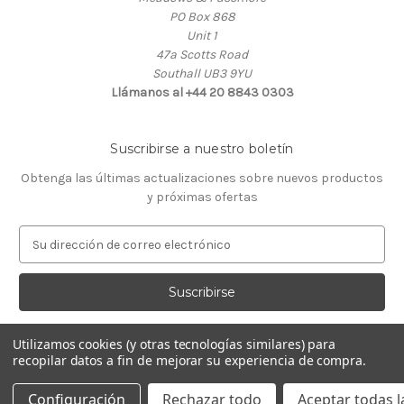
PO Box 868
Unit 1
47a Scotts Road
Southall UB3 9YU
Llámanos al +44 20 8843 0303
Suscribirse a nuestro boletín
Obtenga las últimas actualizaciones sobre nuevos productos
y próximas ofertas
D
i
r
e
c
c
Utilizamos cookies (y otras tecnologías similares) para
i
recopilar datos a fin de mejorar su experiencia de compra.
ó
© 2026 Almacén de Relojeros
n
Configuración
Rechazar todo
Aceptar todas l