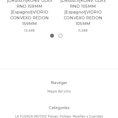
[Deutsch]KONV. GLAS
[Deutsch]KONV. GLAS
[
RND 159MM
RND 105MM
[Espagnol]VIDRIO
[Espagnol]VIDRIO
CONVEXO REDON
CONVEXO REDON
159MM
105MM
13,44€
11,36€
Navegar
Mapa del sitio
Categorías
LA FUERZA MOTRIZ Pesas. Poleas. Muelles y Cuerdas