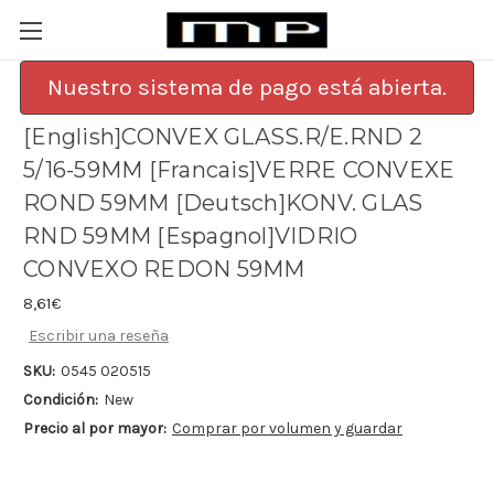
Nuestro sistema de pago está abierta.
[English]CONVEX GLASS.R/E.RND 2
5/16-59MM [Francais]VERRE CONVEXE
ROND 59MM [Deutsch]KONV. GLAS
RND 59MM [Espagnol]VIDRIO
CONVEXO REDON 59MM
8,61€
Escribir una reseña
SKU:
0545 020515
Condición:
New
Precio al por mayor:
Comprar por volumen y guardar