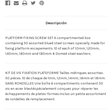
FIXER
FIXER
LES
LES
PLATE-
PLATE-
FORMES
FORMES
[Deutsch]PLATTFORM
[Deutsch]PLATTFORM
HALTERUNG
HALTERUNG
SCHRAUBEN
SCHRAUBEN
Descripción
[Espagnol]TORNILLOS
[Espagnol]TORNILLOS
PARA
PARA
FIJAR
FIJAR
PLATAFORMA
PLATAFORMA
PLATFORM FIXING SCREW SET A compartmented box
containing 50 assorted blued steel screws specially made for
fixing platform escapements. 10 of each of 1.0mm, 1.20mm,
1.40mm, 1.60mm and 1.80mm. 6 Domed steel washers.
KIT DE VIS FIXATION PLATEFORME Tailles métriques assorties.
50 pièces. 10 de chaque de 1mm, 1.2mm, 1.4mm, 1.6mm et 1.8mm.
SANS RONDELLES Une boîte á compartiments contenant 50
vis en acier bleutéspécialement conçues pour réparer les
échappements de plates-formes.Inclus un petite assortiment
de rondelles de remplacement.