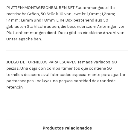
PLATTEN-MONTAGESCHRAUBEN SET Zusammengestellte
metrische Gröen, 50 Stück. 10 von jeweils: 1,0mm; 1,2mm;
1,4mm; 1,6mm und 1,8mm. Eine Box bestehend aus 50
gebläuten Stahlschrauben, die besonderszum Anbringen von
Plattenhemmungen dient. Dazu gibt es einekleine Anzahl von
Unterlegscheiben.
JUEGO DE TORNILLOS PARA ESCAPES Tamaos variados. 50
piezas. Una caja con compartimentos que contiene 50
tornillos de acero azul fabricadosespecialmente para ajustar
portaescapes. Incluye una pequea cantidad de arandede
retencin.
Productos relacionados