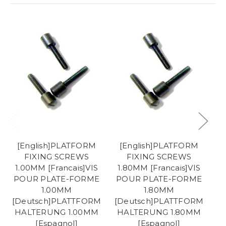
[English]PLATFORM
[English]PLATFORM
FIXING SCREWS
FIXING SCREWS
1.00MM [Francais]VIS
1.80MM [Francais]VIS
1
POUR PLATE-FORME
POUR PLATE-FORME
P
1.00MM
1.80MM
[Deutsch]PLATTFORM
[Deutsch]PLATTFORM
[
HALTERUNG 1.00MM
HALTERUNG 1.80MM
H
[Espagnol]
[Espagnol]