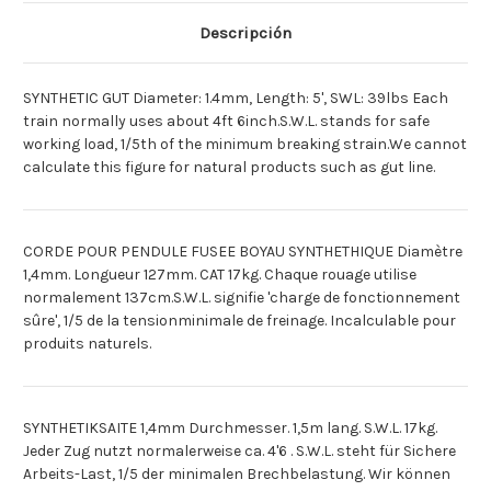
1.5M
1.5M
1.4MM
1.4MM
Descripción
[Espagnol]TRIPA
[Espagnol]TRIPA
SINTET
SINTET
CARACOL
CARACOL
1.5M
1.5M
SYNTHETIC GUT Diameter: 1.4mm, Length: 5', SWL: 39lbs Each
1.4MM
1.4MM
train normally uses about 4ft 6inch.S.W.L. stands for safe
working load, 1/5th of the minimum breaking strain.We cannot
calculate this figure for natural products such as gut line.
CORDE POUR PENDULE FUSEE BOYAU SYNTHETHIQUE Diamètre
1,4mm. Longueur 127mm. CAT 17kg. Chaque rouage utilise
normalement 137cm.S.W.L. signifie 'charge de fonctionnement
sûre', 1/5 de la tensionminimale de freinage. Incalculable pour
produits naturels.
SYNTHETIKSAITE 1,4mm Durchmesser. 1,5m lang. S.W.L. 17kg.
Jeder Zug nutzt normalerweise ca. 4'6 . S.W.L. steht für Sichere
Arbeits-Last, 1/5 der minimalen Brechbelastung. Wir können