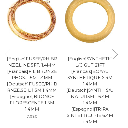
[English]FUSEE/PH.BR
[English]SYNTHETIC
NZE.LINE 5FT. 1.4MM
L/C GUT 21FT
G
[Francais]FIL BRONZE
[Francais]BOYAU
PHOS. 1.5M 1.4MM
SYNTHETIQUE 6.4M
S
[Deutsch]FUSEE/PH.B
1.4MM
RNZE.SEIL 1.5M 1.4MM
[Deutsch]SYNTH. S/U
[
[Espagnol]BRONCE
NATURSEIL 6.4M
FLORESCENTE 1.5M
1.4MM
1.4MM
[Espagnol]TRIPA
SINTET RLJ PIE 6.4M
7,93€
1.4MM