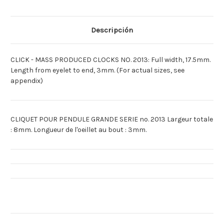
2013
2013
[Espagnol]MUELLE
[Espagnol]MUELLE
TRIQUETE
TRIQUETE
NUMERO
NUMERO
Descripción
2013
2013
CLICK - MASS PRODUCED CLOCKS NO. 2013: Full width, 17.5mm.
Length from eyelet to end, 3mm. (For actual sizes, see
appendix)
CLIQUET POUR PENDULE GRANDE SERIE no. 2013 Largeur totale
: 8mm. Longueur de l'oeillet au bout : 3mm.