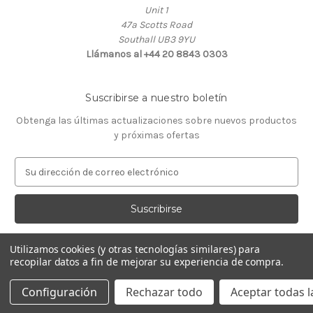
Unit 1
47a Scotts Road
Southall UB3 9YU
Llámanos al +44 20 8843 0303
Suscribirse a nuestro boletín
Obtenga las últimas actualizaciones sobre nuevos productos
y próximas ofertas
D
i
r
e
c
c
Utilizamos cookies (y otras tecnologías similares) para
i
recopilar datos a fin de mejorar su experiencia de compra.
ó
© 2026 Almacén de Relojeros
n
Configuración
Rechazar todo
Aceptar todas l
d
e