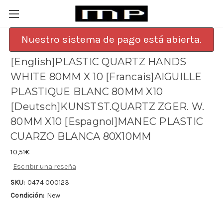
Nuestro sistema de pago está abierta.
[English]PLASTIC QUARTZ HANDS
WHITE 80MM X 10 [Francais]AIGUILLE
PLASTIQUE BLANC 80MM X10
[Deutsch]KUNSTST.QUARTZ ZGER. W.
80MM X10 [Espagnol]MANEC PLASTIC
CUARZO BLANCA 80X10MM
10,51€
Escribir una reseña
SKU:
0474 000123
Condición:
New