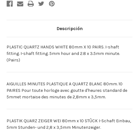
10
10
[Francais]AIGUILLE
[Francais]AIGUILLE
PLASTIQUE
PLASTIQUE
BLANC
BLANC
80MM
80MM
X10
X10
[Deutsch]KUNSTST.QUARTZ
[Deutsch]KUNSTST.QUART
Descripción
ZGER.
ZGER.
W.
W.
80MM
80MM
X10
X10
PLASTIC QUARTZ HANDS WHITE 80mm X 10 PAIRS. I-shaft
[Espagnol]MANEC
[Espagnol]MANEC
PLASTIC
PLASTIC
fitting. I-shaft fitting. 5mm hour and 2.8 x 3.5mm minute.
CUARZO
CUARZO
(Pairs)
BLANCA
BLANCA
80X10MM
80X10MM
AIGUILLES MINUTES PLASTIQUE A QUARTZ BLANC 80mm. 10
PAIRES Pour toute horloge avec goutte d'heures standard de
5mmet mortaise des minutes de 2,8mm x 3,5mm.
PLASTIK QUARZ ZEIGER WEI 80mm x 10 STÛCK I-Schaft Einbau,
5mm Stunden- und 2,8 x 3,5mm Minutenzeiger.