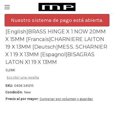
Nuestro sistema de pago está abierta.
[English]BRASS HINGE X 1 NOW 20MM
X 15MM [Francais]CHARNIERE LAITON
19 X 13MM [Deutsch]MESS. SCHARNIER
X 1 19 X 13MM [Espagnol]BISAGRAS
LATON X1 19 X 13MM
3,28€
Escribir una reseña
SKU:
0456 341215
Condición:
New
Precio al por mayor:
Comprar por volumen y guardar