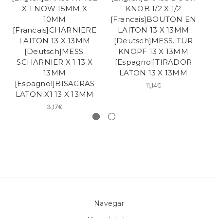
X 1 NOW 15MM X
KNOB 1/2 X 1/2
X
10MM
[Francais]BOUTON EN
[Francais]CHARNIERE
LAITON 13 X 13MM
[
LAITON 13 X 13MM
[Deutsch]MESS. TUR
[Deutsch]MESS.
KNOPF 13 X 13MM
[E
SCHARNIER X 1 13 X
[Espagnol]TIRADOR
13MM
LATON 13 X 13MM
[Espagnol]BISAGRAS
11,14€
LATON X1 13 X 13MM
3,17€
Navegar