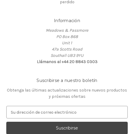
perdido
Información
Meadows & Passmore
PO Box 868
Unit 1
47a Scotts Road
Southall UB3 9YU
Llámanos al +44 20 8843 0303
Suscribirse a nuestro boletín
Obtenga las últimas actualizaciones sobre nuevos productos
y próximas ofertas
D
i
r
e