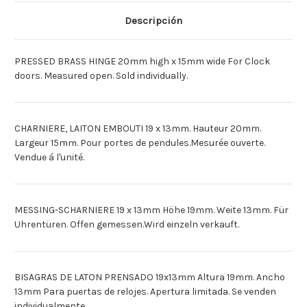
X
X
13MM
13MM
Descripción
[Deutsch]MESS.
[Deutsch]MESS.
SCHARNIER
SCHARNIER
X
X
1
1
PRESSED BRASS HINGE 20mm high x 15mm wide For Clock
19
19
X
X
doors. Measured open. Sold individually.
13MM
13MM
[Espagnol]BISAGRAS
[Espagnol]BISAGRAS
LATON
LATON
X1
X1
19
19
CHARNIERE, LAITON EMBOUTI 19 x 13mm. Hauteur 20mm.
X
X
13MM
13MM
Largeur 15mm. Pour portes de pendules.Mesurée ouverte.
Vendue á l'unité.
MESSING-SCHARNIERE 19 x 13mm Höhe 19mm. Weite 13mm. Für
Uhrentüren. Offen gemessen.Wird einzeln verkauft.
BISAGRAS DE LATON PRENSADO 19x13mm Altura 19mm. Ancho
13mm Para puertas de relojes. Apertura limitada. Se venden
individualmente.