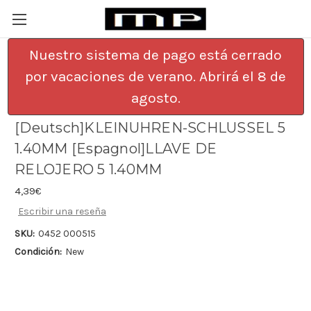
Nuestro sistema de pago está cerrado
por vacaciones de verano. Abrirá el 8 de
[English]WATCH KEY 5 OR 6 1.40MM
agosto.
[Francais]CLE DE MONTRE 5 1.40MM
[Deutsch]KLEINUHREN-SCHLUSSEL 5
1.40MM [Espagnol]LLAVE DE
RELOJERO 5 1.40MM
4,39€
Escribir una reseña
SKU:
0452 000515
Condición:
New