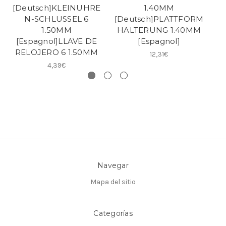
[Deutsch]KLEINUHRE
1.40MM
N-SCHLUSSEL 6
[Deutsch]PLATTFORM
[
1.50MM
HALTERUNG 1.40MM
R
[Espagnol]LLAVE DE
[Espagnol]
[E
RELOJERO 6 1.50MM
12,31€
4,39€
Navegar
Mapa del sitio
Categorías