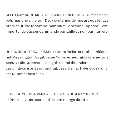
CLEF 1,40mm. DE MONTRE, D'AJUSTEUR BROCOT Clef en acier
poli, manche en laiton. Deux systèmes de mesure existent.Le
premier utilise 12 comme maximum, le second l'opposé.Il est
importer de passer commande par taille et non par numéro.
UHR & BROCOT SCHLÛSSEL 1,40mm Polierter Stahlschlüssel
mit Messinggriff. Es gibt zwei Nummerrierungssysteme. Eins
benutzt die Nummer 12 als grötes und die andere
dasUmgekehrte. Es ist wichtig, dass Sie nach der Gröe nicht
der Nummer bestellen.
LLAVE DE CUERDA PARA RELOJES DE PULSERA Y BROCOT
1,40mm Llave de acero pulido con mango de latn.