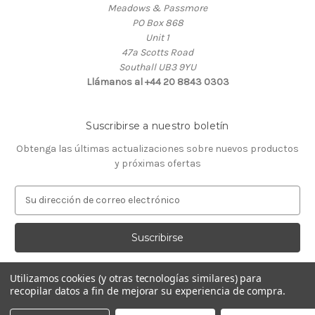
Meadows & Passmore
PO Box 868
Unit 1
47a Scotts Road
Southall UB3 9YU
Llámanos al +44 20 8843 0303
Suscribirse a nuestro boletín
Obtenga las últimas actualizaciones sobre nuevos productos
y próximas ofertas
D
i
r
e
c
c
Utilizamos cookies (y otras tecnologías similares) para
i
recopilar datos a fin de mejorar su experiencia de compra.
ó
© 2026 Almacén de Relojeros
n