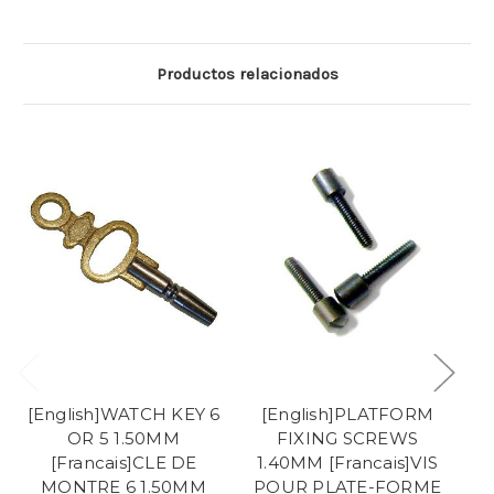
Productos relacionados
[English]WATCH KEY 6
[English]PLATFORM
[
OR 5 1.50MM
FIXING SCREWS
[Francais]CLE DE
1.40MM [Francais]VIS
MONTRE 6 1.50MM
POUR PLATE-FORME