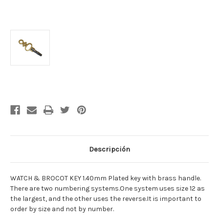
Cantidad
actual
de
existencias:
Descripción
WATCH & BROCOT KEY 1.40mm Plated key with brass handle.
There are two numbering systems.One system uses size 12 as
the largest, and the other uses the reverse.It is important to
order by size and not by number.