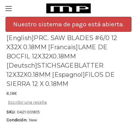
Nuestro sistema de pago está abierta.
[English]PRC. SAW BLADES #6/0 12
X32X 0.18MM [Francais]LAME DE
BOCFIL 12X32X0.18MM
[Deutsch]STICHSAGEBLATTER
12X32X0.18MM [Espagnol]FILOS DE
SIERRA 12 X 0.18MM
6,18€
Escribir una reseña
SKU:
0421 001815
Condición:
New