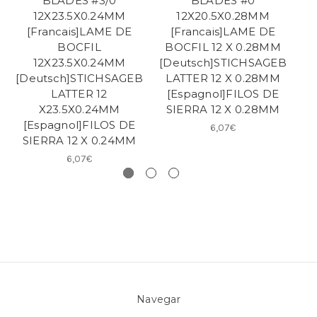
BLADES #3/0
BLADES #0
12X23.5X0.24MM
12X20.5X0.28MM
[Francais]LAME DE
[Francais]LAME DE
BOCFIL
BOCFIL 12 X 0.28MM
12X23.5X0.24MM
[Deutsch]STICHSAGEB
[D
[Deutsch]STICHSAGEB
LATTER 12 X 0.28MM
LATTER 12
[Espagnol]FILOS DE
[
X23.5X0.24MM
SIERRA 12 X 0.28MM
[Espagnol]FILOS DE
6,07€
SIERRA 12 X 0.24MM
6,07€
Navegar