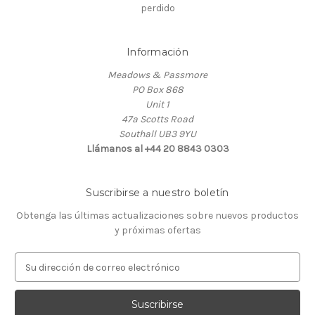
perdido
Información
Meadows & Passmore
PO Box 868
Unit 1
47a Scotts Road
Southall UB3 9YU
Llámanos al +44 20 8843 0303
Suscribirse a nuestro boletín
Obtenga las últimas actualizaciones sobre nuevos productos
y próximas ofertas
D
i
r
e