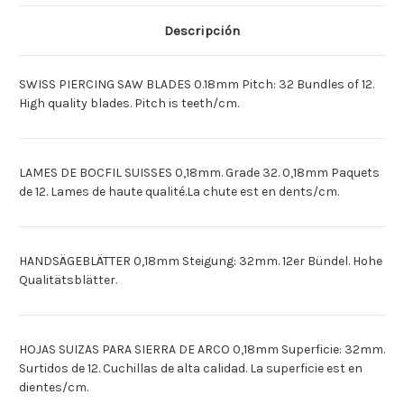
12X32X0.18MM
12X32X0.18MM
[Deutsch]STICHSAGEBLATTER
[Deutsch]STICHSAGEBLAT
12X32X0.18MM
12X32X0.18MM
Descripción
[Espagnol]FILOS
[Espagnol]FILOS
DE
DE
SIERRA
SIERRA
12
12
SWISS PIERCING SAW BLADES 0.18mm Pitch: 32 Bundles of 12.
X
X
0.18MM
0.18MM
High quality blades. Pitch is teeth/cm.
LAMES DE BOCFIL SUISSES 0,18mm. Grade 32. 0,18mm Paquets
de 12. Lames de haute qualité.La chute est en dents/cm.
HANDSÄGEBLÄTTER 0,18mm Steigung: 32mm. 12er Bündel. Hohe
Qualitätsblätter.
HOJAS SUIZAS PARA SIERRA DE ARCO 0,18mm Superficie: 32mm.
Surtidos de 12. Cuchillas de alta calidad. La superficie est en
dientes/cm.