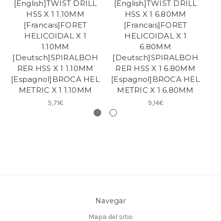
[English]TWIST DRILL
[English]TWIST DRILL
[
HSS X 1 1.10MM
HSS X 1 6.80MM
[Francais]FORET
[Francais]FORET
HELICOIDAL X 1
HELICOIDAL X 1
1.10MM
6.80MM
[Deutsch]SPIRALBOH
[Deutsch]SPIRALBOH
[
RER HSS X 1 1.10MM
RER HSS X 1 6.80MM
R
[Espagnol]BROCA HEL
[Espagnol]BROCA HEL
[E
METRIC X 1 1.10MM
METRIC X 1 6.80MM
5,71€
9,14€
Navegar
Mapa del sitio