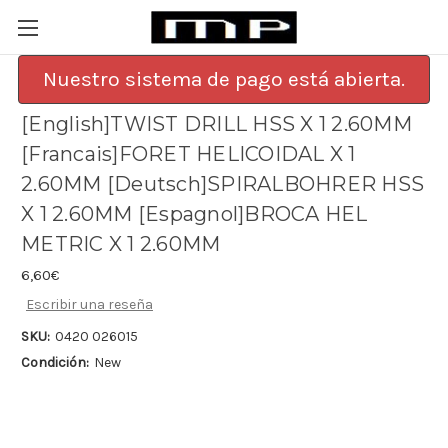
Nuestro sistema de pago está abierta.
[English]TWIST DRILL HSS X 1 2.60MM
[Francais]FORET HELICOIDAL X 1
2.60MM [Deutsch]SPIRALBOHRER HSS
X 1 2.60MM [Espagnol]BROCA HEL
METRIC X 1 2.60MM
6,60€
Escribir una reseña
SKU:
0420 026015
Condición:
New