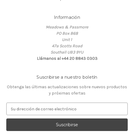
Información
Meadows & Passmore
PO Box 868
Unit 1
47a Scotts Road
Southall UB3 9YU
Llámanos al +44 20 8843 0303
Suscribirse a nuestro boletín
Obtenga las últimas actualizaciones sobre nuevos productos
y próximas ofertas
D
i
r
e
c