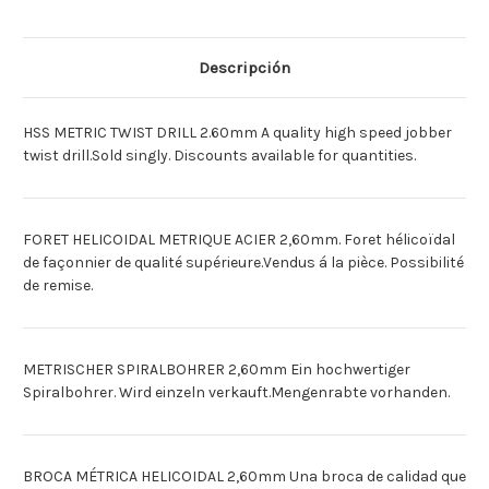
X
X
1
1
2.60MM
2.60MM
[Deutsch]SPIRALBOHRER
[Deutsch]SPIRALBOHRER
HSS
HSS
Descripción
X
X
1
1
2.60MM
2.60MM
[Espagnol]BROCA
[Espagnol]BROCA
HSS METRIC TWIST DRILL 2.60mm A quality high speed jobber
HEL
HEL
METRIC
METRIC
twist drill.Sold singly. Discounts available for quantities.
X
X
1
1
2.60MM
2.60MM
FORET HELICOIDAL METRIQUE ACIER 2,60mm. Foret hélicoïdal
de façonnier de qualité supérieure.Vendus á la pièce. Possibilité
de remise.
METRISCHER SPIRALBOHRER 2,60mm Ein hochwertiger
Spiralbohrer. Wird einzeln verkauft.Mengenrabte vorhanden.
BROCA MÉTRICA HELICOIDAL 2,60mm Una broca de calidad que