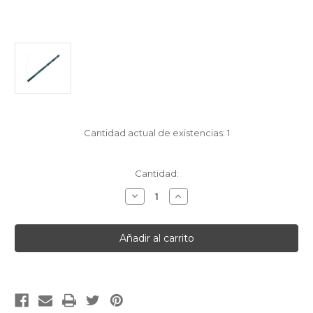
Cantidad actual de existencias:
1
Cantidad:
Disminuir
Aumentar
la
la
cantidad
cantidad
de
de
[English]TWIST
[English]TWIST
DRILL
DRILL
HSS
HSS
X
X
1
1
2.60MM
2.60MM
[Francais]FORET
[Francais]FORET
HELICOIDAL
HELICOIDAL