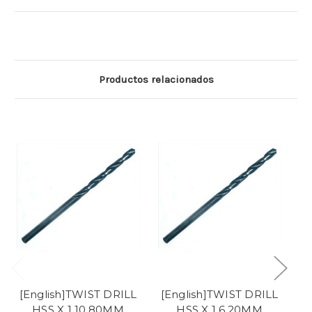
Productos relacionados
[English]TWIST DRILL
[English]TWIST DRILL
[
HSS X 1 10.80MM
HSS X 1 6.20MM