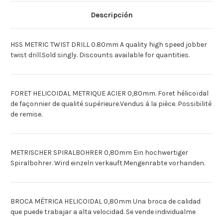
[Deutsch]SPIRALBOHRER
[Deutsch]SPIRALBOHRER
HSS
HSS
Descripción
X
X
1
1
0.80MM
0.80MM
[Espagnol]BROCA
[Espagnol]BROCA
HSS METRIC TWIST DRILL 0.80mm A quality high speed jobber
HEL
HEL
METRIC
METRIC
twist drill.Sold singly. Discounts available for quantities.
X
X
1
1
0.80MM
0.80MM
FORET HELICOIDAL METRIQUE ACIER 0,80mm. Foret hélicoïdal
de façonnier de qualité supérieure.Vendus á la pièce. Possibilité
de remise.
METRISCHER SPIRALBOHRER 0,80mm Ein hochwertiger
Spiralbohrer. Wird einzeln verkauft.Mengenrabte vorhanden.
BROCA MÉTRICA HELICOIDAL 0,80mm Una broca de calidad
que puede trabajar a alta velocidad. Se vende individualme