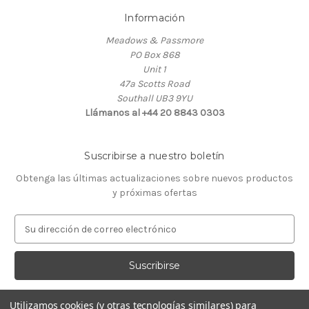
Información
Meadows & Passmore
PO Box 868
Unit 1
47a Scotts Road
Southall UB3 9YU
Llámanos al +44 20 8843 0303
Suscribirse a nuestro boletín
Obtenga las últimas actualizaciones sobre nuevos productos
y próximas ofertas
D
i
r
e
c
c
Utilizamos cookies (y otras tecnologías similares) para
i