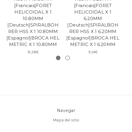
[Francais]FORET
[Francais]FORET
HELICOIDAL X 1
HELICOIDAL X 1
10.80MM
6.20MM
[Deutsch]SPIRALBOH
[Deutsch]SPIRALBOH
[
RER HSS X 1 10.80MM
RER HSS X 1 6.20MM
[Espagnol]BROCA HEL
[Espagnol]BROCA HEL
[E
METRIC X 1 10.80MM
METRIC X 1 6.20MM
8,36€
9,14€
Navegar
Mapa del sitio