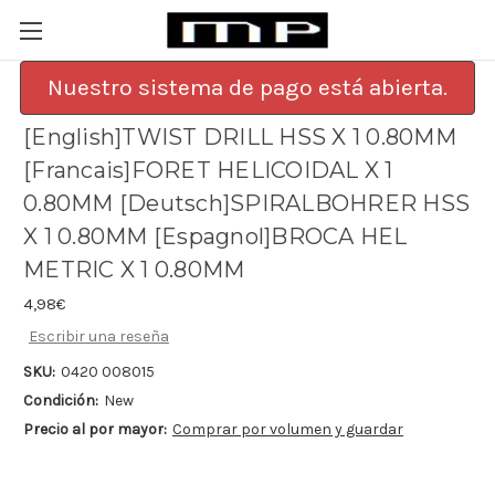
Nuestro sistema de pago está abierta.
[English]TWIST DRILL HSS X 1 0.80MM
[Francais]FORET HELICOIDAL X 1
0.80MM [Deutsch]SPIRALBOHRER HSS
X 1 0.80MM [Espagnol]BROCA HEL
METRIC X 1 0.80MM
4,98€
Escribir una reseña
SKU:
0420 008015
Condición:
New
Precio al por mayor:
Comprar por volumen y guardar