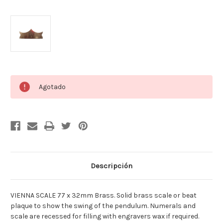
Cantidad
Agotado
actual
de
existencias:
Descripción
VIENNA SCALE 77 x 32mm Brass. Solid brass scale or beat
plaque to show the swing of the pendulum. Numerals and
scale are recessed for filling with engravers wax if required.