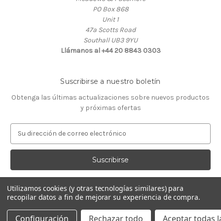
PO Box 868
Unit 1
47a Scotts Road
Southall UB3 9YU
Llámanos al +44 20 8843 0303
Suscribirse a nuestro boletín
Obtenga las últimas actualizaciones sobre nuevos productos
y próximas ofertas
D
i
r
e
c
c
Utilizamos cookies (y otras tecnologías similares) para
i
recopilar datos a fin de mejorar su experiencia de compra.
ó
© 2026 Almacén de Relojeros
n
Configuración
Rechazar todo
Aceptar todas l