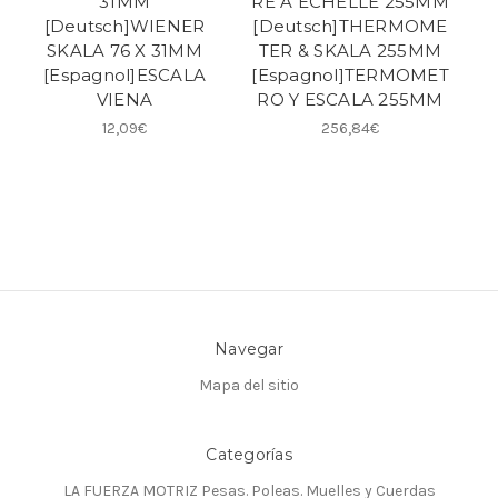
31MM
RE A ECHELLE 255MM
[Deutsch]WIENER
[Deutsch]THERMOME
SKALA 76 X 31MM
TER & SKALA 255MM
[Espagnol]ESCALA
[Espagnol]TERMOMET
VIENA
RO Y ESCALA 255MM
12,09€
256,84€
Navegar
Mapa del sitio
Categorías
LA FUERZA MOTRIZ Pesas. Poleas. Muelles y Cuerdas