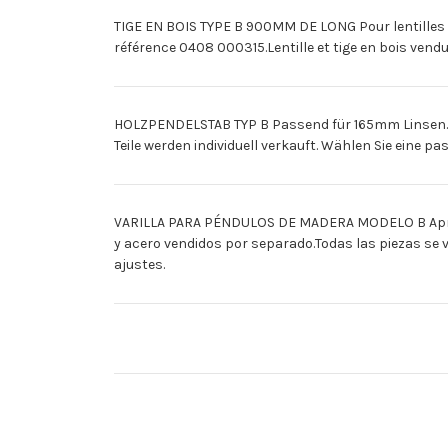
TIGE EN BOIS TYPE B 900MM DE LONG Pour lentilles d
référence 0408 000315.Lentille et tige en bois vendue
HOLZPENDELSTAB TYP B Passend für 165mm Linsen. 90
Teile werden individuell verkauft. Wählen Sie eine
VARILLA PARA PÉNDULOS DE MADERA MODELO B Apropia
y acero vendidos por separado.Todas las piezas se v
ajustes.