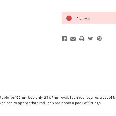
Cantidad
Agotado
actual
de
existencias:
for 165mm bob only. 25 x 7mm oval. Each rod requires a set of bra
en select its appropriate rod.Each rod needs a pack of fittings.