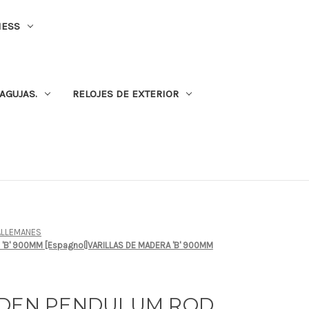
NESS
AGUJAS.
RELOJES DE EXTERIOR
ALLEMANES
'B' 900MM [Espagnol]VARILLAS DE MADERA 'B' 900MM
ODEN PENDULUM ROD