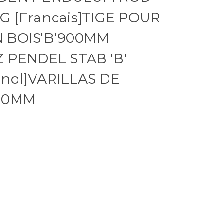
G [Francais]TIGE POUR
 BOIS'B'900MM
Z PENDEL STAB 'B'
nol]VARILLAS DE
900MM