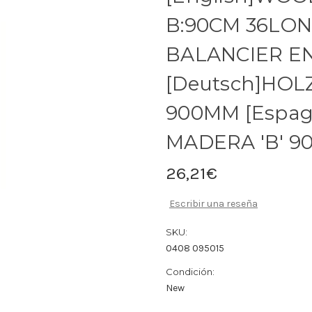
B:90CM 36LON
BALANCIER EN
[Deutsch]HOL
900MM [Espag
MADERA 'B' 
26,21€
Escribir una reseña
SKU:
0408 095015
Condición:
New