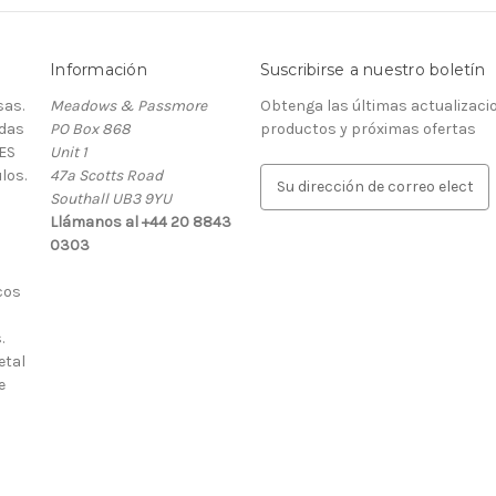
Información
Suscribirse a nuestro boletín
as.
Meadows & Passmore
Obtenga las últimas actualizaci
rdas
PO Box 868
productos y próximas ofertas
ES
Unit 1
los.
47a Scotts Road
D
Southall UB3 9YU
i
Llámanos al +44 20 8843
r
0303
e
c
cos
c
i
.
ó
etal
n
e
d
e
c
o
r