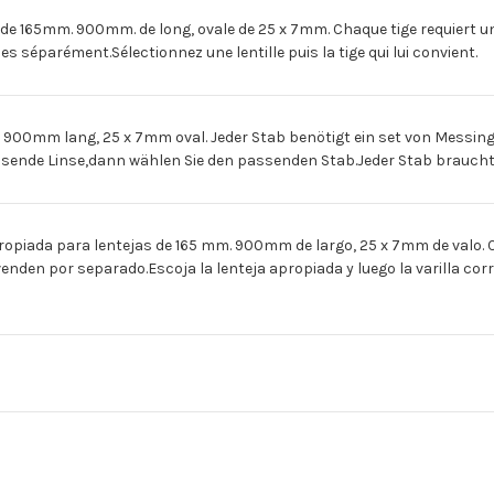
e 165mm. 900mm. de long, ovale de 25 x 7mm. Chaque tige requiert un j
s séparément.Sélectionnez une lentille puis la tige qui lui convient.
0mm lang, 25 x 7mm oval. Jeder Stab benötigt ein set von Messing- 
 passende Linse,dann wählen Sie den passenden Stab.Jeder Stab brauch
da para lentejas de 165 mm. 900mm de largo, 25 x 7mm de valo. Cada
enden por separado.Escoja la lenteja apropiada y luego la varilla cor