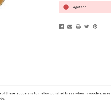
Cantidad
Agotado
actual
de
existencias:
f these lacquers is to mellow polished brass when in woodencases. 
de.