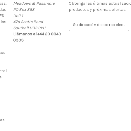
as.
Meadows & Passmore
Obtenga las últimas actualizaci
rdas
PO Box 868
productos y próximas ofertas
ES
Unit 1
los.
47a Scotts Road
D
Southall UB3 9YU
i
Llámanos al +44 20 8843
r
0303
e
c
cos
c
i
.
ó
etal
n
e
d
e
c
o
r
r
e
ias
o
e