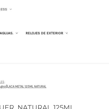
NESS
AGUJAS.
RELOJES DE EXTERIOR
LES
pagnol]LACA METAL 125ML NATURAL
QUER, NATURAL 125ML