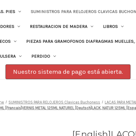
. PIES
SUMINISTROS PARA RELOJEROS CLAVICAS BUCHO
ADORES
RESTAURACION DE MADERA
LIBROS
PECOS
PIEZAS PARA GRAMOFONOS DIAFRAGMAS MUELLES, 
PULSERA
PERDIDO
Nuestro sistema de pago está abierta.
me
SUMINISTROS PARA RELOJEROS Clavicas Buchoness
LACAS PARA META
5ML [Francais]VERNIS METAL 125ML NATUREL [Deutsch]LACK, NATUR 125ML [Es
[English]LAC