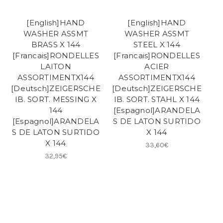
[English]HAND
[English]HAND
WASHER ASSMT
WASHER ASSMT
BRASS X 144
STEEL X 144
[Francais]RONDELLES
[Francais]RONDELLES
LAITON
ACIER
ASSORTIMENTX144
ASSORTIMENTX144
[Deutsch]ZEIGERSCHE
[Deutsch]ZEIGERSCHE
IB. SORT. MESSING X
IB. SORT. STAHL X 144
144
[Espagnol]ARANDELA
[Espagnol]ARANDELA
S DE LATON SURTIDO
S DE LATON SURTIDO
X 144
X 144
33,60€
32,95€