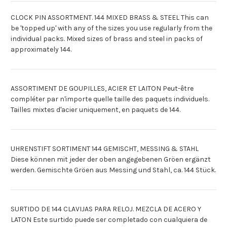
CLOCK PIN ASSORTMENT. 144 MIXED BRASS & STEEL This can
be 'topped up' with any of the sizes you use regularly from the
individual packs. Mixed sizes of brass and steel in packs of
approximately 144.
ASSORTIMENT DE GOUPILLES, ACIER ET LAITON Peut-être
compléter par n'importe quelle taille des paquets individuels.
Tailles mixtes d'acier uniquement, en paquets de 144.
UHRENSTIFT SORTIMENT 144 GEMISCHT, MESSING & STAHL
Diese können mit jeder der oben angegebenen Gröen ergänzt
werden. Gemischte Gröen aus Messing und Stahl, ca. 144 Stück.
SURTIDO DE 144 CLAVIJAS PARA RELOJ. MEZCLA DE ACERO Y
LATON Este surtido puede ser completado con cualquiera de