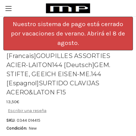
Nuestro sistema de pago está cerrado
por vacaciones de verano. Abrirá el 8 de
[English]GAUGED MIXED PINS
agosto.
IRON/BRASS X144
[Francais]GOUPILLES ASSORTIES
ACIER-LAITON144 [Deutsch]GEM.
STIFTE, GEEICH EISEN-ME.144
[Espagnol]SURTIDO CLAVIJAS
ACERO&LATON F15
13,50€
Escribir una reseña
SKU:
0344 014415
Condición:
New