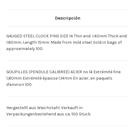
14
14
1.40-
1.40-
1.80
1.80
ACIER
ACIER
Descripción
[Deutsch]GEEICH.
[Deutsch]GEEICH.
STFTE
STFTE
NR.:14
NR.:14
1.40-
1.40-
GAUGED STEEL CLOCK PINS SIZE 14 Thin end: 1.40mm Thick end:
1.80MM
1.80MM
[Espagnol]CALIBRES
[Espagnol]CALIBRES
1.80mm. Length 15mm. Made from mild steel. Sold in bags of
NUMERO:14
NUMERO:14
approximately 100.
1.40-
1.40-
1.80MM
1.80MM
AC
AC
GOUPILLES (PENDULE CALIBREE) ACIER no 14 Extrémité fine
1,80mm Extrémité épaisse 1,14mm En acier, en paquets
d'environ 100.
Hergestellt aus Weichstahl. Verkauft in
Verpackungenbestehend aus ca. 100 Stück.