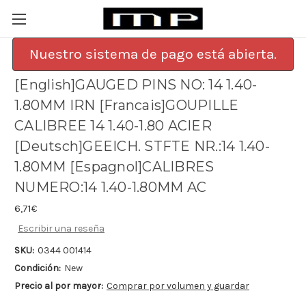
Nuestro sistema de pago está abierta.
[English]GAUGED PINS NO: 14 1.40-
1.80MM IRN [Francais]GOUPILLE
CALIBREE 14 1.40-1.80 ACIER
[Deutsch]GEEICH. STFTE NR.:14 1.40-
1.80MM [Espagnol]CALIBRES
NUMERO:14 1.40-1.80MM AC
6,71€
Escribir una reseña
SKU:
0344 001414
Condición:
New
Precio al por mayor:
Comprar por volumen y guardar