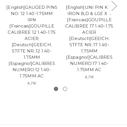
[English]GAUGED PINS
[English]UNI PIN KIT.
[E
NO: 12 1.40-1.75MM
IRON B,D & LGE X 4
NO
IRN
[Francais]GOUPILLE
[
[Francais]GOUPILLE
CALIBREE 17 1.40-1.75
C
CALIBREE 12 1.40-1.75
ACIER
ACIER
[Deutsch]GEEICH.
[Deutsch]GEEICH.
STFTE NR.:17 1.40-
S
STFTE NR.:12 1.40-
1.75MM
1.75MM
[Espagnol]CALIBRES
[
[Espagnol]CALIBRES
NUMERO:17 1.40-
N
NUMERO:12 1.40-
1.75MM AC
1.75MM AC
6,71€
6,71€