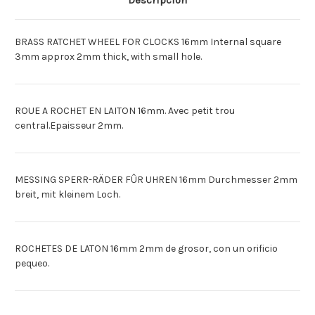
Descripción
LATON
LATON
16MM
16MM
BRASS RATCHET WHEEL FOR CLOCKS 16mm Internal square
3mm approx 2mm thick, with small hole.
ROUE A ROCHET EN LAITON 16mm. Avec petit trou
central.Epaisseur 2mm.
MESSING SPERR-RÄDER FÛR UHREN 16mm Durchmesser 2mm
breit, mit kleinem Loch.
ROCHETES DE LATON 16mm 2mm de grosor, con un orificio
pequeo.