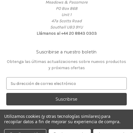
Meadows & Passmore
PO Box 868
Unit 1
47a Scotts Road
Southall UB3 9YU
Llámanos al +44 20 8843 0303
Suscribirse a nuestro boletín
Obtenga las últimas actualizaciones sobre nuevos productos
y próximas ofertas
D
i
r
e
c
c
Utilizamos cookies (y otras tecnologías similares) para
i
recopilar datos a fin de mejorar su experiencia de compra.
ó
© 2026 Almacén de Relojeros
n