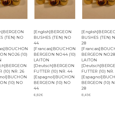
ish]BERGEON
[English]BERGEON
[English]BERGE
S (TEN) NO
BUSHES (TEN) NO
BUSHES (TEN) 
44
28
cais]BOUCHON
[Francais]BOUCHON
[Francais]BOU
ON NO26 (10)
BERGEON NO44 (10)
BERGEON NO28 
N
LAITON
LAITON
sch]BERGEON
[Deutsch]BERGEON
[Deutsch]BERG
 (10) NR. 26
FUTTER (10) NR. 44
FUTTER (10) NR.
gnol]BUCHON
[Espagnol]BUCHON
[Espagnol]BUC
ON (10) NO
BERGEON (10) NO
BERGEON (10) 
44
28
6,82€
8,45€