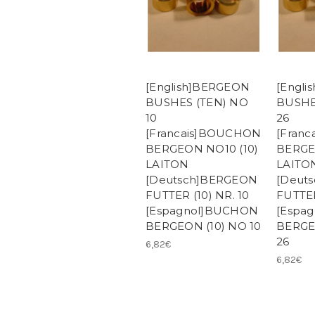
[English]BERGEON
[Engl
BUSHES (TEN) NO
BUSHE
10
26
[Francais]BOUCHON
[Fran
BERGEON NO10 (10)
BERGE
LAITON
LAITO
[Deutsch]BERGEON
[Deut
FUTTER (10) NR. 10
FUTTER
[Espagnol]BUCHON
[Espa
BERGEON (10) NO 10
BERGE
26
6,82€
6,82€