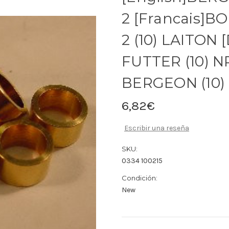
2 [Francais]
2 (10) LAITON
FUTTER (10) N
BERGEON (10)
6,82€
Escribir una reseña
SKU:
0334 100215
Condición:
New