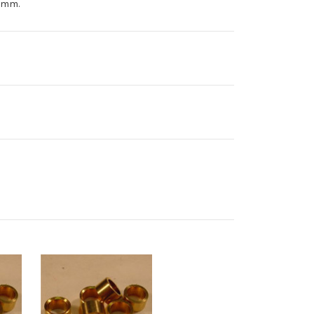
50mm.