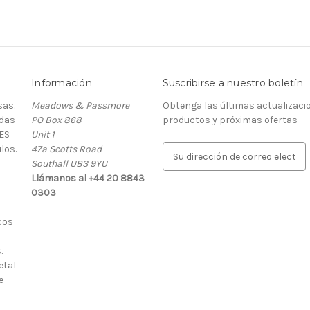
Información
Suscribirse a nuestro boletín
as.
Meadows & Passmore
Obtenga las últimas actualizaci
rdas
PO Box 868
productos y próximas ofertas
ES
Unit 1
los.
47a Scotts Road
D
Southall UB3 9YU
i
Llámanos al +44 20 8843
r
0303
e
c
cos
c
i
.
ó
etal
n
e
d
e
c