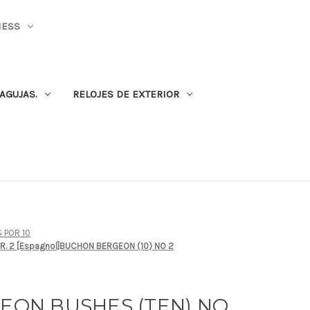
NESS
AGUJAS.
RELOJES DE EXTERIOR
 POR 10
NR. 2 [Espagnol]BUCHON BERGEON (10) NO 2
GEON BUSHES (TEN) NO