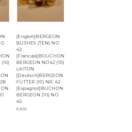
ON
[English]BERGEON
NO
BUSHES (TEN) NO
42
CHON
[Francais]BOUCHON
(10)
BERGEON NO42 (10)
LAITON
EON
[Deutsch]BERGEON
 28
FUTTER (10) NR. 42
HON
[Espagnol]BUCHON
NO
BERGEON (10) NO
42
6,82€