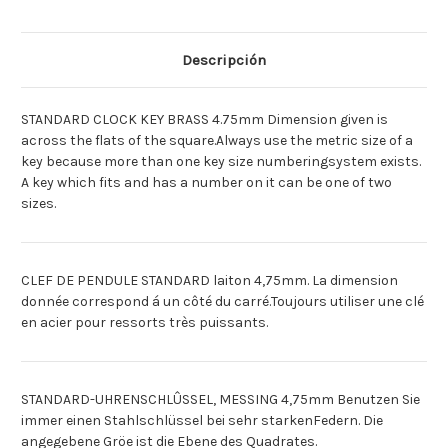
LAITON
LAITON
[Deutsch]UHRENSCHLUSS.
[Deutsch]UHRENSCHLUSS.
STAND.
STAND.
4.75MM
4.75MM
Descripción
MESS.
MESS.
[Espagnol]LLAVE
[Espagnol]LLAVE
RELOJ
RELOJ
NORMAL
NORMAL
STANDARD CLOCK KEY BRASS 4.75mm Dimension given is
4.75MM
4.75MM
LATON
LATON
across the flats of the square.Always use the metric size of a
key because more than one key size numberingsystem exists.
A key which fits and has a number on it can be one of two
sizes.
CLEF DE PENDULE STANDARD laiton 4,75mm. La dimension
donnée correspond á un côté du carré.Toujours utiliser une clé
en acier pour ressorts très puissants.
STANDARD-UHRENSCHLÛSSEL, MESSING 4,75mm Benutzen Sie
immer einen Stahlschlüssel bei sehr starkenFedern. Die
angegebene Gröe ist die Ebene des Quadrates.