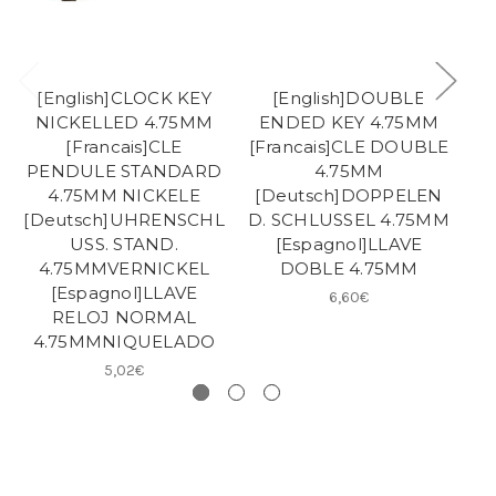
[English]CLOCK KEY
[English]DOUBLE
[
NICKELLED 4.75MM
ENDED KEY 4.75MM
[Francais]CLE
[Francais]CLE DOUBLE
B
PENDULE STANDARD
4.75MM
P
4.75MM NICKELE
[Deutsch]DOPPELEN
[Deutsch]UHRENSCHL
D. SCHLUSSEL 4.75MM
[D
USS. STAND.
[Espagnol]LLAVE
U
4.75MMVERNICKEL
DOBLE 4.75MM
[Espagnol]LLAVE
6,60€
RELOJ NORMAL
4.75MMNIQUELADO
5,02€