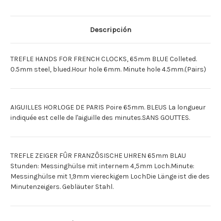
BLEUES
BLEUES
[Deutsch]TREFLE
[Deutsch]TREFLE
ZGR.F.FRZ.U.
ZGR.F.FRZ.U.
65MM
65MM
Descripción
BLAU
BLAU
[Espagnol]MANECILLAS
[Espagnol]MANECILLAS
TREFLE
TREFLE
AZULES
AZULES
TREFLE HANDS FOR FRENCH CLOCKS, 65mm BLUE Colleted.
65MM
65MM
0.5mm steel, blued.Hour hole 6mm. Minute hole 4.5mm.(Pairs)
AIGUILLES HORLOGE DE PARIS Poire 65mm. BLEUS La longueur
indiquée est celle de l'aiguille des minutes.SANS GOUTTES.
TREFLE ZEIGER FÛR FRANZÔSISCHE UHREN 65mm BLAU
Stunden: Messinghülse mit internem 4,5mm Loch.Minute:
Messinghülse mit 1,9mm viereckigem LochDie Länge ist die des
Minutenzeigers. Gebläuter Stahl.