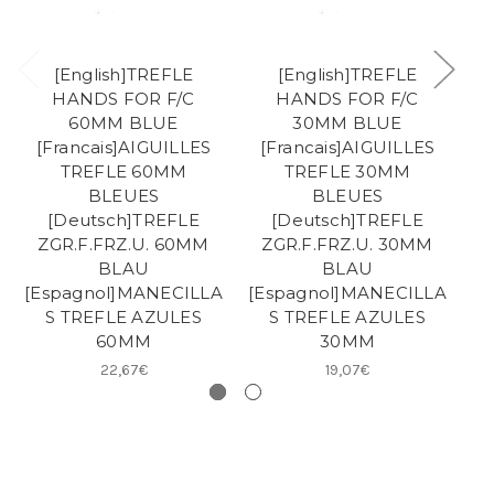
[English]TREFLE
[English]TREFLE
HANDS FOR F/C
HANDS FOR F/C
60MM BLUE
30MM BLUE
[Francais]AIGUILLES
[Francais]AIGUILLES
[
TREFLE 60MM
TREFLE 30MM
BLEUES
BLEUES
[Deutsch]TREFLE
[Deutsch]TREFLE
ZGR.F.FRZ.U. 60MM
ZGR.F.FRZ.U. 30MM
BLAU
BLAU
[Espagnol]MANECILLA
[Espagnol]MANECILLA
[E
S TREFLE AZULES
S TREFLE AZULES
S
60MM
30MM
22,67€
19,07€