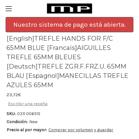
Nuestro sistema de pago está abierta.
[English]TREFLE HANDS FOR F/C
65MM BLUE [Francais]AIGUILLES
TREFLE 65MM BLEUES
[Deutsch]TREFLE ZGR.F.FRZ.U. 65MM
BLAU [Espagnol]MANECILLAS TREFLE
AZULES 65MM
23,72€
Escribir una reseña
SKU:
0311 006515
Condición:
New
Precio al por mayor:
Comprar por volumen y guardar