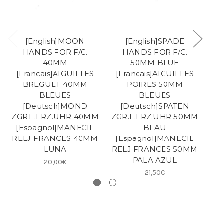
[English]MOON
[English]SPADE
HANDS FOR F/C.
HANDS FOR F/C.
40MM
50MM BLUE
[Francais]AIGUILLES
[Francais]AIGUILLES
[
BREGUET 40MM
POIRES 50MM
BLEUES
BLEUES
[Deutsch]MOND
[Deutsch]SPATEN
ZGR.F.FRZ.UHR 40MM
ZGR.F.FRZ.UHR 50MM
[Espagnol]MANECIL
BLAU
RELJ FRANCES 40MM
[Espagnol]MANECIL
[E
LUNA
RELJ FRANCES 50MM
S
PALA AZUL
20,00€
21,50€