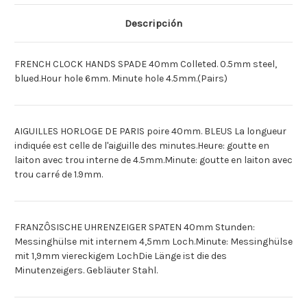
PARIS
PARIS
[Deutsch]SPATEN
[Deutsch]SPATEN
ZGR.F.FRZ.UHR
ZGR.F.FRZ.UHR
Descripción
40MM
40MM
BLAU
BLAU
[Espagnol]MANECIL
[Espagnol]MANECIL
RELJ
RELJ
FRENCH CLOCK HANDS SPADE 40mm Colleted. 0.5mm steel,
FRANCES
FRANCES
40MM
40MM
blued.Hour hole 6mm. Minute hole 4.5mm.(Pairs)
PALA
PALA
AZUL
AZUL
AIGUILLES HORLOGE DE PARIS poire 40mm. BLEUS La longueur
indiquée est celle de l'aiguille des minutes.Heure: goutte en
laiton avec trou interne de 4.5mm.Minute: goutte en laiton avec
trou carré de 1.9mm.
FRANZÔSISCHE UHRENZEIGER SPATEN 40mm Stunden:
Messinghülse mit internem 4,5mm Loch.Minute: Messinghülse
mit 1,9mm viereckigem LochDie Länge ist die des
Minutenzeigers. Gebläuter Stahl.