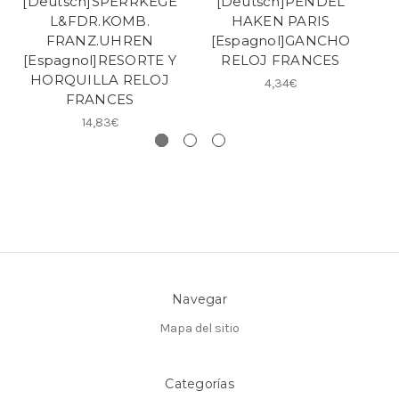
[Deutsch]SPERRKEGE
[Deutsch]PENDEL
L&FDR.KOMB.
HAKEN PARIS
FRANZ.UHREN
[Espagnol]GANCHO
[
[Espagnol]RESORTE Y
RELOJ FRANCES
HORQUILLA RELOJ
4,34€
FRANCES
14,83€
Navegar
Mapa del sitio
Categorías