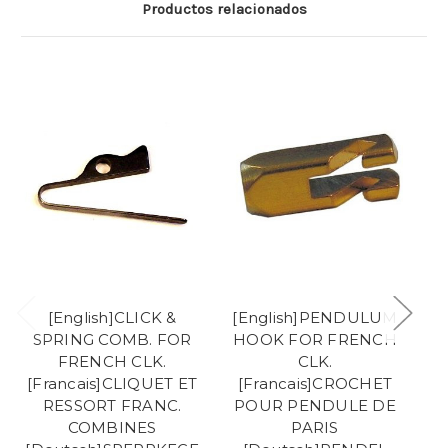
Productos relacionados
[English]CLICK &
[English]PENDULUM
SPRING COMB. FOR
HOOK FOR FRENCH
FRENCH CLK.
CLK.
[Francais]CLIQUET ET
[Francais]CROCHET
RESSORT FRANC.
POUR PENDULE DE
COMBINES
PARIS
[D