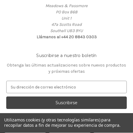
Meadows & Passmore
PO Box 868
Unit 1
47a Scotts Road
Southall UB3 9YU
Llámanos al +44 20 8843 0303
Suscribirse a nuestro boletín
Obtenga las últimas actualizaciones sobre nuevos productos
y próximas ofertas
D
i
r
e
c
c
Utilizamos cookies (y otras tecnologías similares) para
i
recopilar datos a fin de mejorar su experiencia de compra.
ó
© 2026 Almacén de Relojeros