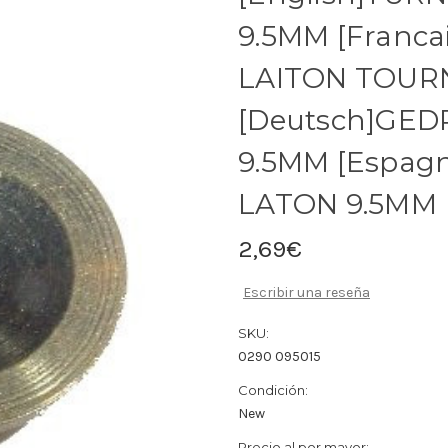
9.5MM [Franc
LAITON TOUR
[Deutsch]GED
9.5MM [Espag
LATON 9.5MM
2,69€
Escribir una reseña
SKU:
0290 095015
Condición:
New
Precio al por mayor: