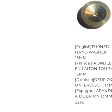
[English]TURNED
HAND WASHER
13MM
[Francais]RONDEL
EN LAITON TOUR
13MM
[Deutsch]GEDR.ZG
UNTERLGSCH. 13
[Espagnol]ARAND
A DE LATON 13M
2,69€