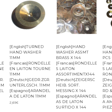
[English]TURNED
[English]HAND
[Eng
HAND WASHER
WASHER ASSMT
HAN
11MM
BRASS X 144
PCS 
LE
[Francais]RONDELLE
[Francais]RONDELLE
[Fra
NE
EN LAITON TOURNE
S LAITON
S LA
11MM
ASSORTIMENTX144
RON
R.
[Deutsch]GEDR.ZGR.
[Deutsch]ZEIGERSC
[Deu
MM
UNTERLGSCH. 11MM
HEIB. SORT.
ZEIG
EL
[Espagnol]ARANDEL
MESSING X 144
RD 
M
A DE LATON 11MM
[Espagnol]ARANDEL
[Es
AS DE LATON
A A
2,69€
SURTIDO X 144
PIE