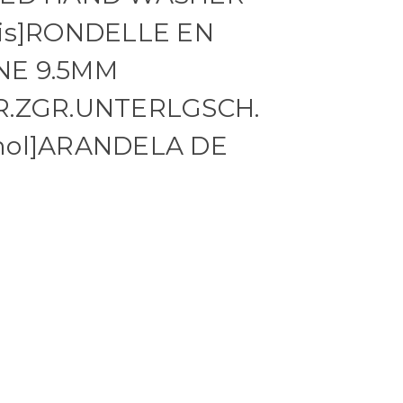
ais]RONDELLE EN
NE 9.5MM
R.ZGR.UNTERLGSCH.
nol]ARANDELA DE