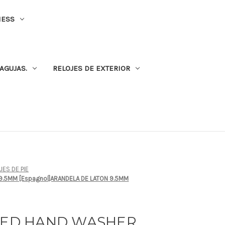
NESS
AGUJAS.
RELOJES DE EXTERIOR
ES DE PIE
 9.5MM [Espagnol]ARANDELA DE LATON 9.5MM
RNED HAND WASHER