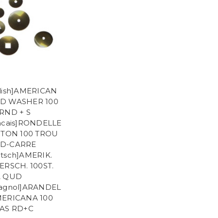
lish]AMERICAN
D WASHER 100
RND + S
ncais]RONDELLE
ITON 100 TROU
D-CARRE
tsch]AMERIK.
ERSCH. 100ST.
& QUD
pagnol]ARANDEL
MERICANA 100
ZAS RD+C