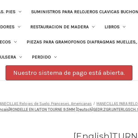
. PIES
SUMINISTROS PARA RELOJEROS CLAVICAS BUCHO
ADORES
RESTAURACION DE MADERA
LIBROS
PECOS
PIEZAS PARA GRAMOFONOS DIAFRAGMAS MUELLES, 
PULSERA
PERDIDO
Nuestro sistema de pago está abierta.
ANECILLAS Relojes de Suelo. Franceses. Americanas
MANECILLAS PARA RELOJ
ancais]RONDELLE EN LAITON TOURNE 9.5MM [Deutsch]GEDR.ZGR.UNTERLGSCH.
[English]TU