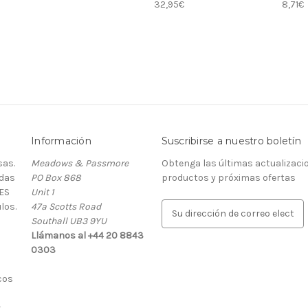
32,95€
8,71€
Información
Suscribirse a nuestro boletín
as.
Meadows & Passmore
Obtenga las últimas actualizaci
rdas
PO Box 868
productos y próximas ofertas
ES
Unit 1
los.
47a Scotts Road
D
Southall UB3 9YU
i
Llámanos al +44 20 8843
r
0303
e
c
cos
c
i
.
ó