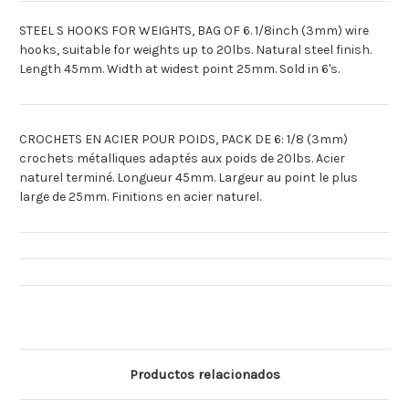
'S'
'S'
ACERO
ACERO
STEEL S HOOKS FOR WEIGHTS, BAG OF 6. 1/8inch (3mm) wire
X
X
6
6
hooks, suitable for weights up to 20lbs. Natural steel finish.
Length 45mm. Width at widest point 25mm. Sold in 6's.
CROCHETS EN ACIER POUR POIDS, PACK DE 6: 1/8 (3mm)
crochets métalliques adaptés aux poids de 20lbs. Acier
naturel terminé. Longueur 45mm. Largeur au point le plus
large de 25mm. Finitions en acier naturel.
Productos relacionados