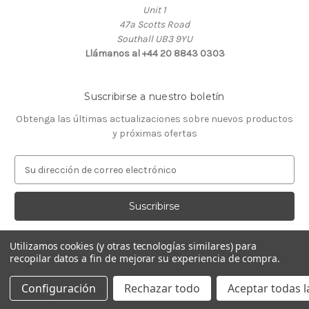
Unit 1
47a Scotts Road
Southall UB3 9YU
Llámanos al +44 20 8843 0303
Suscribirse a nuestro boletín
Obtenga las últimas actualizaciones sobre nuevos productos
y próximas ofertas
D
i
r
e
c
c
Utilizamos cookies (y otras tecnologías similares) para
i
recopilar datos a fin de mejorar su experiencia de compra.
ó
© 2026 Almacén de Relojeros
n
Configuración
Rechazar todo
Aceptar todas l
d
e