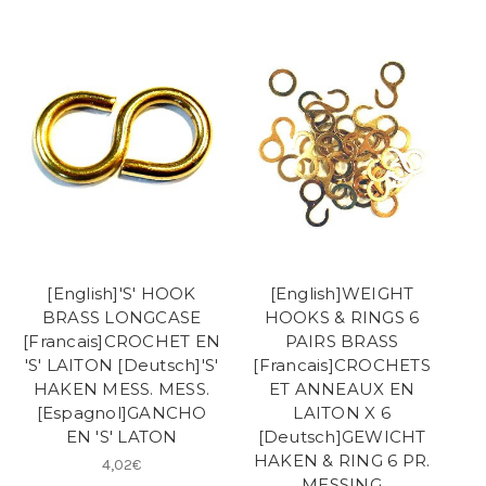
[English]'S' HOOK
[English]WEIGHT
BRASS LONGCASE
HOOKS & RINGS 6
[Francais]CROCHET EN
PAIRS BRASS
'S' LAITON [Deutsch]'S'
[Francais]CROCHETS
HAKEN MESS. MESS.
ET ANNEAUX EN
[Espagnol]GANCHO
LAITON X 6
EN 'S' LATON
[Deutsch]GEWICHT
HAKEN & RING 6 PR.
4,02€
MESSING