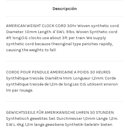
[Deutsch]SYNTHEST.
[Deutsch]SYNTHEST.
SEIL
SEIL
Descripción
30
30
STD.
STD.
1.2M
1.2M
[Espagnol]CUERDA
[Espagnol]CUERDA
AMERICAN WEIGHT CLOCK CORD 30hr Woven synthetic cord.
SINTETICA
SINTETICA
30
30
Diameter: 1.0mm Length: 4' SWL: 9lbs. Woven Synthetic cord
HORAS
HORAS
4ft long.O.G. clocks use about 3ft per train. We supply
1.2M
1.2M
synthetic cord because theoriginal type perishes rapidly,
causing the weights to fall.
CORDE POUR PENDULE AMERICAINE A POIDS 30 HEURES
Synthétique tressée. Diamètre 1mm. Longueur 1,2mm. Corde
synthétique tressée de 1,2m de long.Les O.G. utilisent environ
1m par rouage.
GEWICHTSSEILE FÛR AMERIKANISCHE UHREN 30 STUNDEN
Synthetisch gewebtes Seil. Durchmesser 1,0mm Länge: 1,2m.
S.W.L. 4kg. 1,2m lange gewobene Synthetik-Seile.Wir bieten