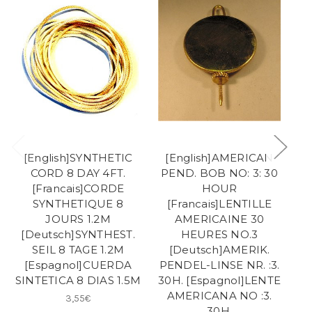
[English]SYNTHETIC
[English]AMERICAN
CORD 8 DAY 4FT.
PEND. BOB NO: 3: 30
[Francais]CORDE
HOUR
SYNTHETIQUE 8
[Francais]LENTILLE
JOURS 1.2M
AMERICAINE 30
[Deutsch]SYNTHEST.
HEURES NO.3
SEIL 8 TAGE 1.2M
[Deutsch]AMERIK.
[
[Espagnol]CUERDA
PENDEL-LINSE NR. :3.
SINTETICA 8 DIAS 1.5M
30H. [Espagnol]LENTE
AMERICANA NO :3.
3,55€
30H.