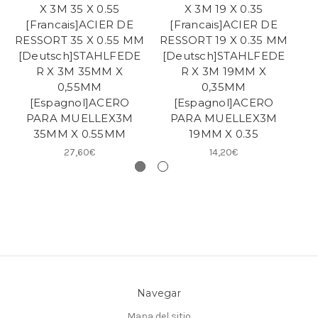
X 3M 35 X 0.55
X 3M 19 X 0.35
[Francais]ACIER DE
[Francais]ACIER DE
M
RESSORT 35 X 0.55 MM
RESSORT 19 X 0.35 MM
B
[Deutsch]STAHLFEDE
[Deutsch]STAHLFEDE
R X 3M 35MM X
R X 3M 19MM X
0,55MM
0,35MM
[
[Espagnol]ACERO
[Espagnol]ACERO
PARA MUELLEX3M
PARA MUELLEX3M
35MM X 0.55MM
19MM X 0.35
27,60€
14,20€
Navegar
Mapa del sitio