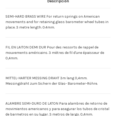
Descripción
3M.
3M.
[Espagnol]CABLE
[Espagnol]CABLE
LATON
LATON
SEMIDURO
SEMIDURO
SEMI-HARD BRASS WIRE For return springs on American
3M.
3M.
movements and for retaining glass barometer wheel tubes in
place. 3 metre length. 0.4mm.
FIL EN LAITON DEMI DUR Pour des ressorts de rappel de
mouvements américains. 3 mètres de fil d'une épaisseur de
0,4mm.
MITTEL-HARTER MESSING DRAHT 3m lang 0,4mm.
Messingdraht zum Sichern der Glas- Barometer-Röhre.
ALAMBRE SEMI-DURO DE LATON Para alambres de retorno de
movimientos americanos y para asegurar los tubos de cristal
de barmetros en su lugar. 3 metros de largo. 0,4mm.