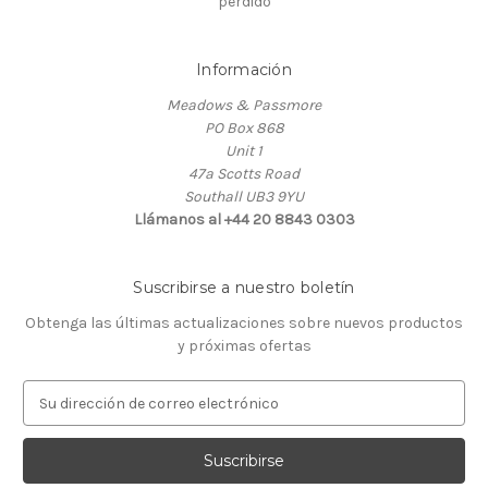
perdido
Información
Meadows & Passmore
PO Box 868
Unit 1
47a Scotts Road
Southall UB3 9YU
Llámanos al +44 20 8843 0303
Suscribirse a nuestro boletín
Obtenga las últimas actualizaciones sobre nuevos productos
y próximas ofertas
D
i
r
e
c