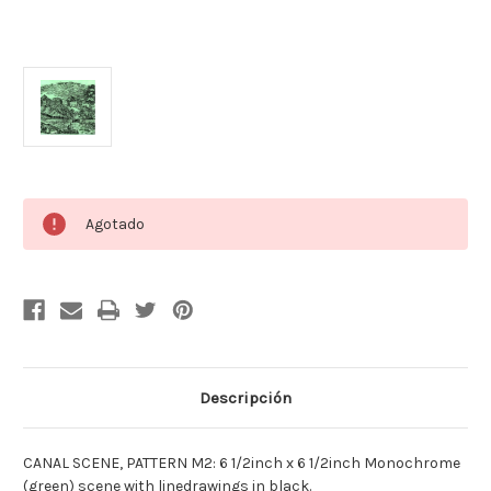
Cantidad
Agotado
actual
de
existencias:
Descripción
CANAL SCENE, PATTERN M2: 6 1/2inch x 6 1/2inch Monochrome
(green) scene with linedrawings in black.