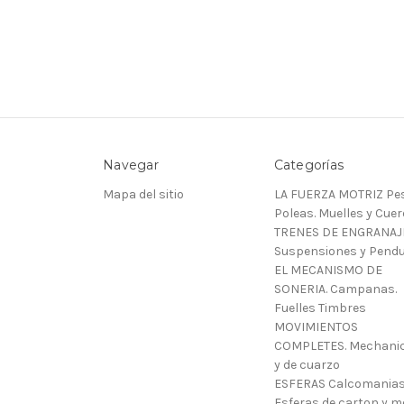
Navegar
Categorías
Mapa del sitio
LA FUERZA MOTRIZ Pes
Poleas. Muelles y Cue
TRENES DE ENGRANAJ
Suspensiones y Pendu
EL MECANISMO DE
SONERIA. Campanas.
Fuelles Timbres
MOVIMIENTOS
COMPLETES. Mechani
y de cuarzo
ESFERAS Calcomanias
Esferas de carton y m