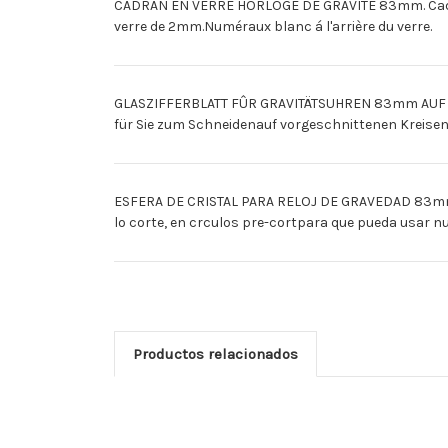
CADRAN EN VERRE HORLOGE DE GRAVITE 83mm. Cadran 
verre de 2mm.Numéraux blanc á l'arrière du verre.
GLASZIFFERBLATT FÛR GRAVITÄTSUHREN 83mm AUF 95
für Sie zum Schneidenauf vorgeschnittenen Kreisen
ESFERA DE CRISTAL PARA RELOJ DE GRAVEDAD 83mm Es
lo corte, en crculos pre-cortpara que pueda usar n
Productos relacionados