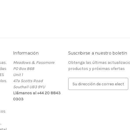
Información
Suscribirse a nuestro boletín
as.
Meadows & Passmore
Obtenga las últimas actualizaci
rdas
PO Box 868
productos y próximas ofertas
ES
Unit 1
los.
47a Scotts Road
D
Southall UB3 9YU
i
Llámanos al +44 20 8843
r
0303
e
c
cos
c
i
.
ó
etal
n