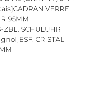
ncais]CADRAN VERRE
UR 95MM
S-ZBL. SCHULUHR
gnol]ESF. CRISTAL
5MM