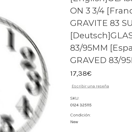
ON 3 3/4 [Fra
GRAVITE 83 S
[Deutsch]GLA
83/95MM [Espa
GRAVED 83/9
17,38€
Escribir una reseña
SKU:
0124 325115
Condición:
New