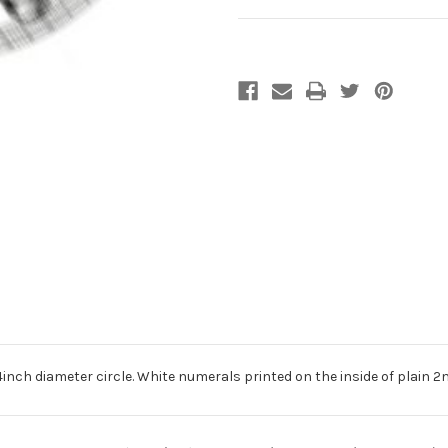
Cantidad
actual
de
existencias:
nch diameter circle. White numerals printed on the inside of plain 