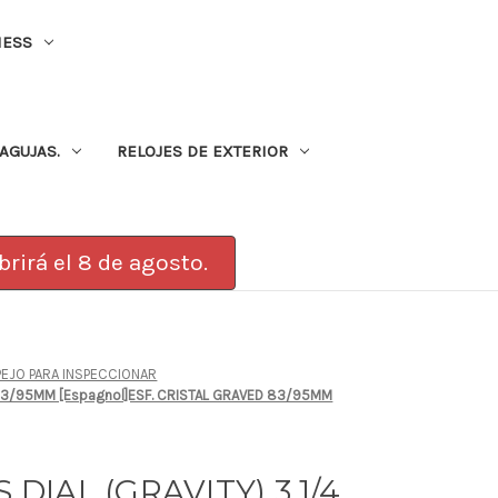
NESS
AGUJAS.
RELOJES DE EXTERIOR
rirá el 8 de agosto.
PEJO PARA INSPECCIONAR
R 83/95MM [Espagnol]ESF. CRISTAL GRAVED 83/95MM
 DIAL (GRAVITY) 3 1/4