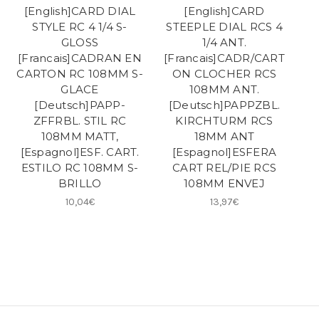
[English]CARD DIAL
[English]CARD
STYLE RC 4 1/4 S-
STEEPLE DIAL RCS 4
GLOSS
1/4 ANT.
[Francais]CADRAN EN
[Francais]CADR/CART
CARTON RC 108MM S-
ON CLOCHER RCS
GLACE
108MM ANT.
[Deutsch]PAPP-
[Deutsch]PAPPZBL.
ZFFRBL. STIL RC
KIRCHTURM RCS
108MM MATT,
18MM ANT
[Espagnol]ESF. CART.
[Espagnol]ESFERA
ESTILO RC 108MM S-
CART REL/PIE RCS
BRILLO
108MM ENVEJ
10,04€
13,97€