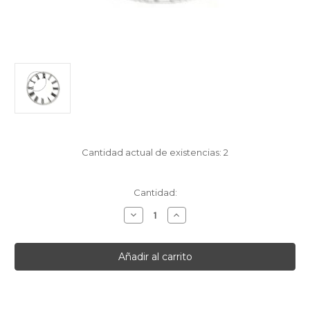
Cantidad actual de existencias:
2
Cantidad:
Disminuir
Aumentar
la
la
cantidad
cantidad
de
de
[English]CARD
[English]CARD
DIAL
DIAL
STYLE
STYLE
RC
RC
4
4
1/4
1/4