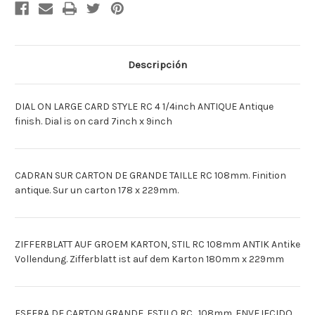
ANTIQUE
ANTIQUE
[Francais]CADRAN
[Francais]CADRAN
EN
EN
CARTON
CARTON
RC
RC
108MM
108MM
ANTIQUE
ANTIQUE
Descripción
[Deutsch]PAPP-
[Deutsch]PAPP-
ZFFRBL.
ZFFRBL.
STIL
STIL
RC
RC
DIAL ON LARGE CARD STYLE RC 4 1/4inch ANTIQUE Antique
108MM
108MM
ANTIK
ANTIK
finish. Dial is on card 7inch x 9inch
[Espagnol]ESF.
[Espagnol]ESF.
CART.
CART.
ESTILO
ESTILO
RC
RC
108MM
108MM
CADRAN SUR CARTON DE GRANDE TAILLE RC 108mm. Finition
ENVEJ.
ENVEJ.
antique. Sur un carton 178 x 229mm.
ZIFFERBLATT AUF GROEM KARTON, STIL RC 108mm ANTIK Antike
Vollendung. Zifferblatt ist auf dem Karton 180mm x 229mm
ESFERA DE CARTON GRANDE. ESTILO RC . 108mm. ENVEJECIDO