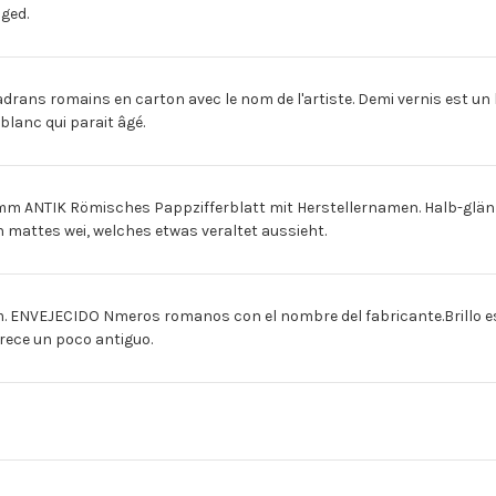
[Espagnol]ESF.CARTON
[Espagnol]ESF.CA
aged.
ING
ING
ROMAN
ROMAN
127MM
127MM
ENVEJECID
ENVEJECID
ns romains en carton avec le nom de l'artiste. Demi vernis est un 
blanc qui parait âgé.
NTIK Römisches Pappzifferblatt mit Herstellernamen. Halb-glänzen
in mattes wei, welches etwas veraltet aussieht.
NVEJECIDO Nmeros romanos con el nombre del fabricante.Brillo es 
arece un poco antiguo.