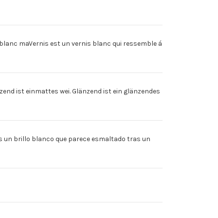
RTON
blanc maVernis est un vernis blanc qui ressemble á
d ist einmattes wei. Glänzend ist ein glänzendes
un brillo blanco que parece esmaltado tras un