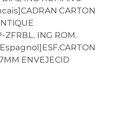
ncais]CADRAN CARTON
ANTIQUE
P-ZFRBL. ING ROM.
[Espagnol]ESF.CARTON
27MM ENVEJECID