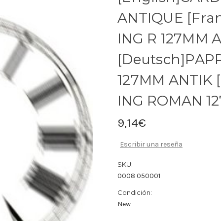
ANTIQUE [Fra
ING R 127MM 
[Deutsch]PAP
127MM ANTIK 
ING ROMAN 1
9,14€
Escribir una reseña
SKU:
0008 050001
Condición:
New