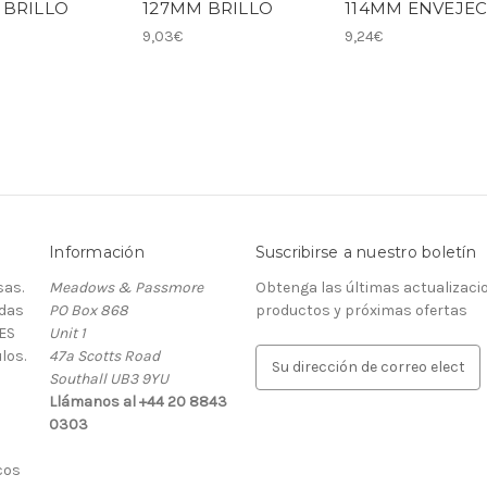
 BRILLO
127MM BRILLO
114MM ENVEJEC
9,03€
9,24€
Información
Suscribirse a nuestro boletín
as.
Meadows & Passmore
Obtenga las últimas actualizaci
rdas
PO Box 868
productos y próximas ofertas
ES
Unit 1
los.
47a Scotts Road
D
Southall UB3 9YU
i
Llámanos al +44 20 8843
r
0303
e
c
cos
c