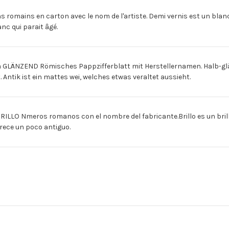
mains en carton avec le nom de l'artiste. Demi vernis est un blanc
nc qui parait âgé.
NZEND Römisches Pappzifferblatt mit Herstellernamen. Halb-glänze
 Antik ist ein mattes wei, welches etwas veraltet aussieht.
LO Nmeros romanos con el nombre del fabricante.Brillo es un bril
arece un poco antiguo.