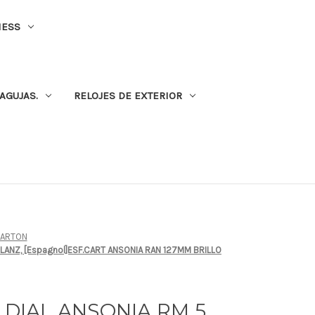
NESS
AGUJAS.
RELOJES DE EXTERIOR
CARTON
GLANZ, [Espagnol]ESF.CART ANSONIA RAN 127MM BRILLO
D DIAL ANSONIA RM 5