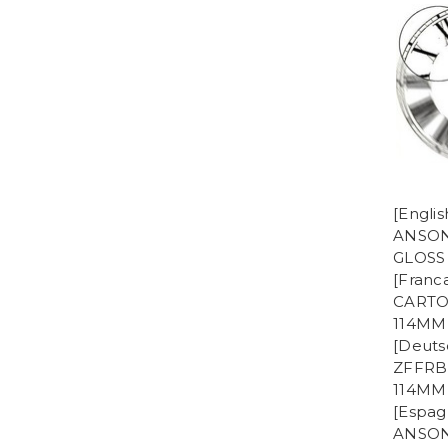
[Engli
ANSON
GLOSS
[Franc
CARTO
114MM
[Deuts
ZFFRB
114MM
[Espag
ANSON