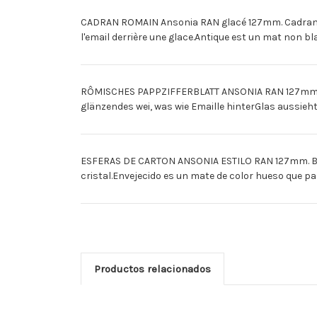
CADRAN ROMAIN Ansonia RAN glacé 127mm. Cadrans ro
l'email derrière une glace.Antique est un mat non bla
RÔMISCHES PAPPZIFFERBLATT ANSONIA RAN 127mm GLÄ
glänzendes wei, was wie Emaille hinterGlas aussieht.
ESFERAS DE CARTON ANSONIA ESTILO RAN 127mm. BRIL
cristal.Envejecido es un mate de color hueso que p
Productos relacionados