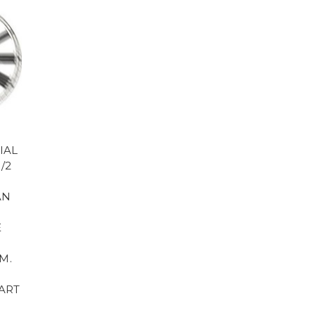
IAL
/2
AN
E
M.
CART