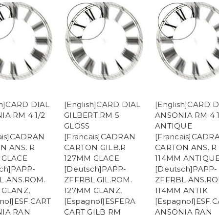
sh]CARD DIAL
[English]CARD DIAL
[English]CARD D
IA RM 4 1/2
GILBERT RM 5
ANSONIA RM 4 1
GLOSS
ANTIQUE
ais]CADRAN
[Francais]CADRAN
[Francais]CADR
N ANS. R
CARTON GILB.R
CARTON ANS. R
 GLACE
127MM GLACE
114MM ANTIQU
ch]PAPP-
[Deutsch]PAPP-
[Deutsch]PAPP-
L.ANS.ROM.
ZFFRBL.GIL.ROM.
ZFFRBL.ANS.RO
 GLANZ,
127MM GLANZ,
114MM ANTIK
nol]ESF.CART
[Espagnol]ESFERA
[Espagnol]ESF.
IA RAN
CART GILB RM
ANSONIA RAN