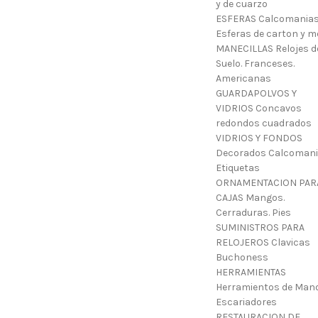
y de cuarzo
ESFERAS Calcomanias
Esferas de carton y m
MANECILLAS Relojes d
Suelo. Franceses.
Americanas
GUARDAPOLVOS Y
VIDRIOS Concavos
redondos cuadrados
VIDRIOS Y FONDOS
Decorados Calcoman
Etiquetas
ORNAMENTACION PAR
CAJAS Mangos.
Cerraduras. Pies
SUMINISTROS PARA
RELOJEROS Clavicas
Buchoness
HERRAMIENTAS
Herramientos de Mano
Escariadores
RESTAURACION DE