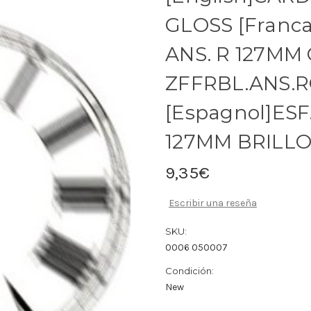
GLOSS [Franc
ANS. R 127MM
ZFFRBL.ANS.R
[Espagnol]ES
127MM BRILL
9,35€
Escribir una reseña
SKU:
0006 050007
Condición:
New