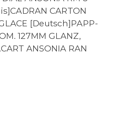
ais]CADRAN CARTON
 GLACE [Deutsch]PAPP-
OM. 127MM GLANZ,
F.CART ANSONIA RAN
O