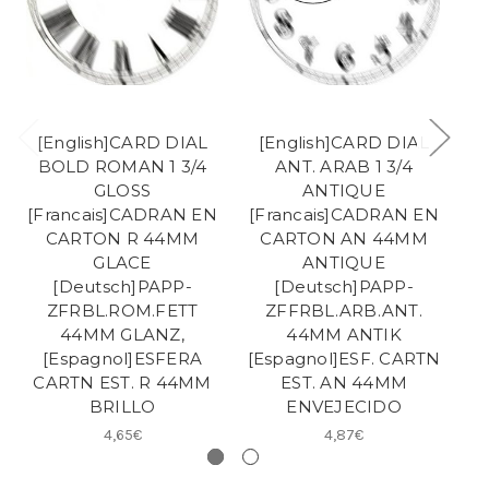
[English]CARD DIAL
[English]CARD DIAL
BOLD ROMAN 1 3/4
ANT. ARAB 1 3/4
B
GLOSS
ANTIQUE
[Francais]CADRAN EN
[Francais]CADRAN EN
[
CARTON R 44MM
CARTON AN 44MM
GLACE
ANTIQUE
[Deutsch]PAPP-
[Deutsch]PAPP-
ZFRBL.ROM.FETT
ZFFRBL.ARB.ANT.
44MM GLANZ,
44MM ANTIK
[Espagnol]ESFERA
[Espagnol]ESF. CARTN
CARTN EST. R 44MM
EST. AN 44MM
C
BRILLO
ENVEJECIDO
4,65€
4,87€