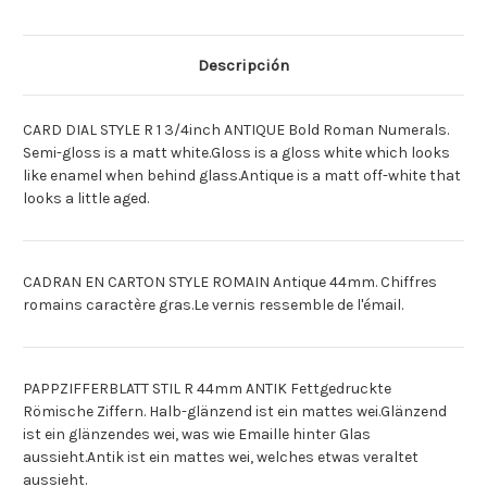
CARTON
CARTON
R
R
44MM
44MM
ANTIQUE
ANTIQUE
Descripción
[Deutsch]PAPP-
[Deutsch]PAPP-
ZFRBL.ROM.FETT
ZFRBL.ROM.FETT
44MM
44MM
ANTIK
ANTIK
CARD DIAL STYLE R 1 3/4inch ANTIQUE Bold Roman Numerals.
[Espagnol]ESFERA
[Espagnol]ESFERA
CARTN
CARTN
Semi-gloss is a matt white.Gloss is a gloss white which looks
EST.
EST.
like enamel when behind glass.Antique is a matt off-white that
R
R
44MM
44MM
looks a little aged.
ENVEJECIDO
ENVEJECIDO
CADRAN EN CARTON STYLE ROMAIN Antique 44mm. Chiffres
romains caractère gras.Le vernis ressemble de l'émail.
PAPPZIFFERBLATT STIL R 44mm ANTIK Fettgedruckte
Römische Ziffern. Halb-glänzend ist ein mattes wei.Glänzend
ist ein glänzendes wei, was wie Emaille hinter Glas
aussieht.Antik ist ein mattes wei, welches etwas veraltet
aussieht.