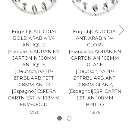
[English]CARD DIAL
[English]CARD DIAL
BOLD ARAB 4 1/4
ANT. ARAB 4 1/4
ANTIQUE
GLOSS
[Francais]CADRAN EN
[Francais]CADRAN EN
[
CARTON N 108MM
CARTON AN 108MM
ANTIQUE
GLACE
[Deutsch]PAPP-
[Deutsch]PAPP-
ZFRBL.ARB.FETT
ZFFRBL.ARB.ANT.
108MM ANTIK
108MM GLANZ,
[Espagnol]ESFERA
[Espagnol]ESF. CARTN
CARTN EST. N 108MM
EST. AN 108MM
C
ENVEJECID
BRILLO
4,92€
4,87€