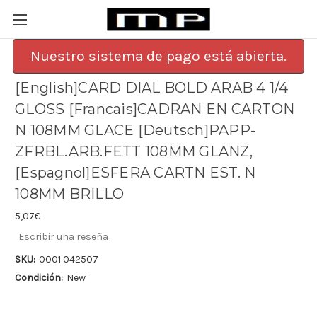
Nuestro sistema de pago está abierta.
[English]CARD DIAL BOLD ARAB 4 1/4
GLOSS [Francais]CADRAN EN CARTON
N 108MM GLACE [Deutsch]PAPP-
ZFRBL.ARB.FETT 108MM GLANZ,
[Espagnol]ESFERA CARTN EST. N
108MM BRILLO
5,07€
Escribir una reseña
SKU:
0001 042507
Condición:
New