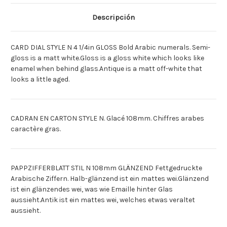
N
N
108MM
108MM
GLACE
GLACE
Descripción
[Deutsch]PAPP-
[Deutsch]PAPP-
ZFRBL.ARB.FETT
ZFRBL.ARB.FETT
108MM
108MM
GLANZ,
GLANZ,
CARD DIAL STYLE N 4 1/4in GLOSS Bold Arabic numerals. Semi-
[Espagnol]ESFERA
[Espagnol]ESFERA
CARTN
CARTN
gloss is a matt white.Gloss is a gloss white which looks like
EST.
EST.
enamel when behind glass.Antique is a matt off-white that
N
N
108MM
108MM
looks a little aged.
BRILLO
BRILLO
CADRAN EN CARTON STYLE N. Glacé 108mm. Chiffres arabes
caractère gras.
PAPPZIFFERBLATT STIL N 108mm GLÄNZEND Fettgedruckte
Arabische Ziffern. Halb-glänzend ist ein mattes wei.Glänzend
ist ein glänzendes wei, was wie Emaille hinter Glas
aussieht.Antik ist ein mattes wei, welches etwas veraltet
aussieht.